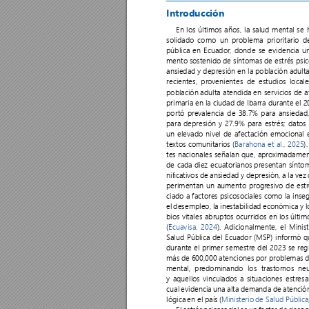
Introducción 
En 
los 
últimos 
años, 
la 
salud 
mental 
se 
solidado como un problema prioritario d
pública 
en 
Ecuador
, 
donde 
se 
evidencia 
u
mento 
sostenido 
de 
síntomas 
de 
estrés 
psic
ansiedad 
y 
depresión 
en 
la 
población 
adulta
recientes, pr
ovenientes de estudios locale
población 
adulta 
atendida 
en 
ser
vicios 
de 
a
primaria 
en 
la 
ciudad 
de 
Ibarra 
durante 
el 
2
por
tó 
prev
alencia 
de 
38.7% 
para 
ansiedad
para 
depresión 
y 
27.9% 
para 
estrés; 
datos
un 
elevado 
niv
el 
de 
afectación 
emocional 
textos comunitarios (
Barahona 
et 
al., 
2025
)
tes 
nacionales señalan 
que, apro
ximadament
de cada 
diez ecuatorianos 
presentan sínto
nicativos 
de 
ansiedad 
y 
depresión, 
a 
la 
vez 
perimentan un aumento progr
esivo de est
ciado 
a 
factores 
psicosociales 
como 
la 
inseg
el 
desempleo, 
la 
inestabilidad 
económica 
y 
l
bios 
vitales abruptos 
ocurridos en 
los 
últim
(
Ecuavisa, 
2024
). 
Adicionalmente, 
el 
Minist
Salud 
Pública 
del 
Ecuador 
(MSP) 
informó 
q
durante el primer semestre del 2023 se r
eg
más 
de 
600,000 
atenciones 
por 
problemas 
d
mental, 
predominando 
los 
trastornos 
ne
y 
aquellos 
vinculados 
a 
situaciones 
estresa
cual 
evidencia 
una 
alta 
demanda 
de 
atenció
lógica 
en 
el 
país 
(
Ministerio 
de Salud 
Pública