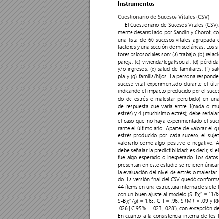
Instrumentos
Cuestionario de Sucesos Vitales (CSV)
El 
Cuestionario 
de 
Sucesos 
Vitales 
(CSV),
mente desarr
ollado por Sandín y Chorot, 
co
una lista de 60 sucesos vitales agrupada e
factores 
y 
una 
sección 
de 
misceláneas. 
Los 
s
tores 
psicosociales 
son: 
(a) 
trabajo, 
(b) 
relac
par
eja, 
(c) 
vivienda/legal/social, 
(d) 
pérdida
y/o 
ingresos, 
(e) 
salud 
de 
familiares, 
(f
) 
sal
pia y (g) familia/hijos. La persona responde
suceso 
vital 
experimentado 
durante 
el 
últ
indicando el impact
o producido por el suces
do de estrés o malestar per
cibido) en una
de respuesta que varía entre 1(nada o m
estrés) 
y 
4 
(muchísimo 
estrés); 
debe 
señalar
el 
caso 
que 
no 
haya 
experimentado 
el 
suc
rante 
el 
último 
año. 
Aparte 
de 
valorar 
el 
g
estrés 
producido 
por cada 
suceso, el 
suje
valorarlo 
como 
algo 
positivo 
o 
negativo. 
debe 
señalar 
la 
pr
edictibilidad; 
es 
decir
, 
si 
el
fue 
algo 
esperado 
o 
inesperado. 
Los 
datos
presentan 
en 
este 
estudio 
se 
reeren 
única
la 
evaluación 
del 
nivel 
de 
estrés 
o 
malestar 
do. 
La 
v
ersión 
nal 
del 
CSV 
quedó 
conform
44 
ítems 
en 
una 
estructura 
interna 
de 
siete 
 = 1176.
con 
un 
buen 
ajuste 
al 
modelo 
(S-Bχ
2
 /
 = 1.65; CFI = .96; SRMR = .09 y 
S-Bχ
2
gl
.026 
[IC 
95% 
= 
.023, 
.028]), 
con 
excepción 
de
En cuanto a la consistencia int
erna de los f