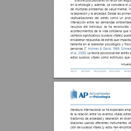
El estrés psicosocial es un fact
or de riesgo
en 
la 
etiología 
y
, 
además, 
se 
considera 
el 
c
de 
múltiples 
problemas 
de 
salud 
mental, 
i
la 
depresión 
y 
la 
ansiedad. 
Desde 
las 
primer
ceptualizaciones 
del 
estrés 
como 
un 
proc
interacción 
entre 
las 
demandas 
ambientale
recursos 
del 
individuo, 
se 
ha 
r
econocido 
acontecimientos 
de 
la 
vida 
cotidiana 
que 
i
cambios 
signicativos 
(sucesos 
vitales) 
pued
encadenar respuestas 
de estrés que 
impactan
tamente 
en 
el 
bienestar 
psicológico 
y 
físic
personas (
T
. 
Holmes 
& 
David, 
1989;
Schnei
et 
al., 
2005
). 
La t
eoría psicosocial 
del 
estrés 
d
estos 
sucesos 
vitales 
como 
estímulos 
que 
Actualid
INICIO
MET
ODO 
RESUL
T
ADOS
DISCUSIÓN
REFER
literatura internacional se ha explorado am
te 
la 
relación 
entre los 
eventos 
vitales 
estre
trastornos de 
ansiedad y 
depresión en diver
blaciones usando diferentes instrument
os d
ción 
de 
sucesos 
vitales 
(y 
estos 
han 
encontr