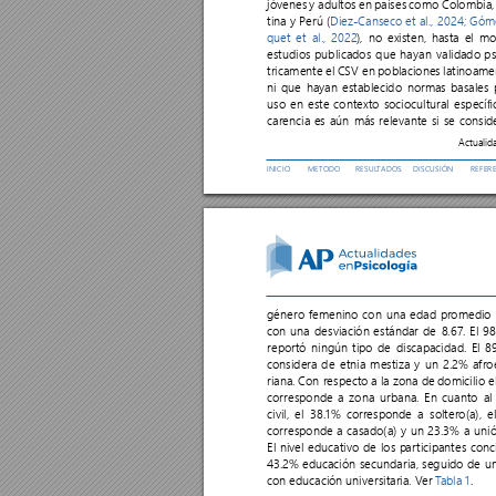
jóvenes 
y adultos 
en 
países 
como Colombia,
tina 
y 
Perú 
(
Diez-Canseco 
et 
al., 
2024;
Góm
quet 
et 
al., 
2022
), 
no 
existen, 
hasta 
el 
mo
estudios 
publicados 
que 
hayan 
validado 
p
tricamente 
el 
CSV en 
poblaciones 
latinoamer
ni 
que 
hayan 
establecido 
normas 
basales 
uso 
en 
este 
contexto 
sociocultural 
especíc
carencia 
es 
aún 
más 
relevante 
si 
se 
consid
Actualid
INICIO
MET
ODO 
RESUL
T
ADOS
DISCUSIÓN
REFER
género femenino con una edad pr
omedio 
con una 
desviación estándar de 
8.67. El 9
reportó 
ningún 
tipo 
de 
discapacidad. 
El 
8
considera de 
etnia 
mestiza y 
un 2.2% 
afro
riana. 
Con 
respecto 
a 
la 
zona 
de 
domicilio 
e
corresponde 
a 
zona 
urbana. 
En 
cuanto 
al
civil, 
el 
38.1% 
corresponde 
a 
soltero(a), 
e
corresponde 
a casado(a) 
y un 
23.3% a 
unió
El nivel educativo de los p
ar
ticipantes conc
43.2% 
educación secundaria, 
seguido 
de un
con 
educación 
universitaria. 
V
er 
T
abla 1
.