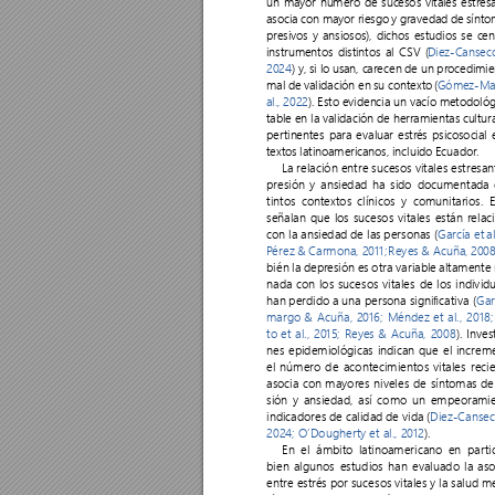
un mayor número de sucesos vitales estres
asocia 
con 
mayor 
riesgo 
y 
gravedad 
de 
sínto
presivos y 
ansiosos), 
dichos 
estudios 
se 
cen
instrumentos distintos al CSV (
Diez-Cansec
2024
) y
, si lo 
usan, carecen 
de un pr
ocedimie
mal de 
validación en 
su contexto 
(
Gómez-Maq
al., 2022
). Esto evidencia un 
v
acío metodológ
table en la validación de herramientas 
cultur
per
tinentes p
ara evaluar estr
és psicosocial
textos 
latinoamericanos, 
incluido 
Ecuador
.
La 
relación 
entre 
sucesos 
vitales 
estresan
presión y ansiedad 
ha sido 
documentada 
tintos 
contextos 
clínicos 
y 
comunitarios. 
E
señalan 
que 
los 
sucesos 
vitales 
están 
relac
con la ansiedad de las personas (
García et 
a
P
érez 
& 
Carmona, 
2011;
Reyes 
& Acuña, 
200
bién la depr
esión es otra variable 
altamente 
nada 
con 
los 
sucesos 
vitales 
de 
los 
individ
han 
perdido a 
una 
persona 
signicativa 
(
Gar
margo 
& 
Acuña, 
2016;
Méndez 
et 
al., 
2018;
to 
et 
al., 
2015;
Rey
es 
& 
Acuña, 
2008
). Inves
nes epidemiológicas indican que el increm
el 
número 
de 
acontecimientos 
vitales 
reci
asocia con 
mayores niv
eles de síntomas 
de
sión 
y 
ansiedad, 
así 
como 
un 
empeoramie
indicadores de calidad de vida (
Diez-Cansec
2024;
O’Dougher
ty et al., 2012
).
En 
el 
ámbit
o 
latinoamericano 
en 
par
ti
bien 
algunos 
estudios 
han 
evaluado 
la 
aso
entre estr
és por sucesos vitales y la salud m