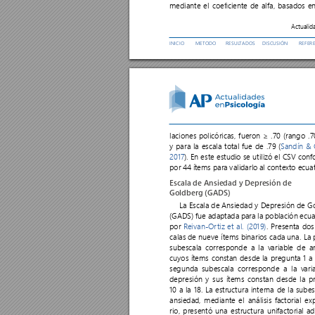
mediante el coeciente de alfa, basados en
Actualid
INICIO
MET
ODO 
RESUL
T
ADOS
DISCUSIÓN
REFER
laciones 
policóricas, 
fueron 
≥ 
.70 
(rango 
.7
y para la escala t
otal fue de .79 (
Sandín 
& 
2017
). En este estudio se 
utilizó el CSV con
por 
44 ít
ems para 
validarlo 
al context
o ecua
Escala de Ansiedad y Depresión de 
Goldberg (GADS)
La Escala 
de Ansiedad 
y Depresión de 
Go
(GADS) 
fue adaptada 
para 
la población 
ecua
por 
R
eivan-Or
tiz 
et 
al. 
(2019)
. Presenta dos
calas 
de 
nueve 
ítems 
binarios 
cada 
una. 
La 
subescala corresponde a la v
ariable de a
cuyos 
ít
ems 
constan 
desde 
la 
pregunta 
1 
a
segunda subescala corresponde a la v
ari
depresión 
y 
sus 
ítems 
constan 
desde 
la 
p
10 a la 18. La estructura interna de la sube
ansiedad, 
mediante 
el 
análisis 
factorial 
exp
rio, 
presentó 
una 
estructura 
unifactorial 
ad