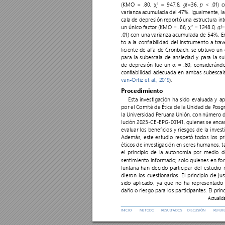
= 
947.8, 
=36, 
 < .01) 
(KMO 
= 
.80, 
χ
2
gl
p
varianza 
acumulada 
del 
47%. 
Igualmente, 
la
cala 
de 
depresión 
repor
tó 
una 
estructura 
int
 = 1248.0, 
=
un único factor (KMO = .86, 
χ
2
gl
.01) 
con 
una varianza 
acumulada de 
54%. 
E
to 
a 
la 
conabilidad 
del 
instrumento 
a 
trav
ciente 
de 
alfa 
de 
Cronbach, 
se 
obtuvo 
un 
para la subescala de ansiedad y p
ara la su
de 
depresión 
fue 
un 
α 
= 
.80; 
considerándo
conabilidad 
adecuada 
en 
ambas 
subescal
van-Ortiz et al., 2019
).
Procedimiento
Esta 
investigación 
ha 
sido 
evaluada 
y 
ap
por el Comité de Ética de la Unidad de P
osg
la Universidad P
eruana Unión, con número d
lución 2023-CE-EPG-00141, 
quienes se 
enca
evaluar 
los 
benecios 
y 
riesgos 
de 
la 
invest
Además, 
este 
estudio 
respet
ó 
todos 
los 
pr
éticos 
de investigación 
en 
seres humanos, 
ta
el 
principio 
de 
la 
autonomía 
por 
medio 
d
sentimiento 
informado; 
solo 
quienes 
en 
fo
luntaria han decido participar del estudio 
dieron los cuestionarios. El principio de jus
sido 
aplicado, 
ya 
que 
no 
ha 
repr
esentado 
daño o riesgo para los p
ar
ticipant
es. El prin
Actualid
INICIO
MET
ODO 
RESUL
T
ADOS
DISCUSIÓN
REFER