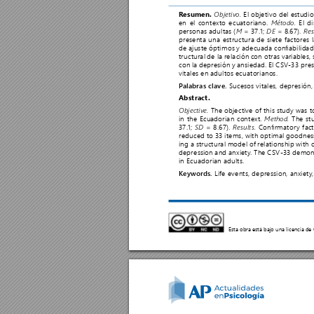
 El objetivo del estudi
R
esumen.
Objetivo.
en el contexto ecuatoriano. 
 El d
Método.
personas adultas (
 = 37.1; 
 = 8.67). 
M
DE
Res
presenta 
una 
estructura 
de 
siete 
factores 
de 
ajuste 
óptimos 
y 
adecuada 
conabilidad
tructural 
de la 
relación 
con 
otras 
variables, 
con 
la 
depresión 
y 
ansiedad. 
El 
CSV-33 
pres
vitales en adultos ecuatorianos.
 Sucesos vitales, depresión,
P
alabras clave.
Abstract.
The objective of this study was 
Objective. 
in the Ecuadorian context.
The st
 Method. 
37.1; 
 = 8.67).
Conrmator
y fac
SD
 Results. 
reduced 
to 
33 
items, 
with 
optimal 
goodnes
ing 
a 
structural 
model 
of 
relationship 
with 
depression 
and 
anxiety
. 
The 
CSV-33 
demons
in Ecuadorian adults.
Life events, depression, anxiety
Keywords.
Esta obra está bajo una licencia de 