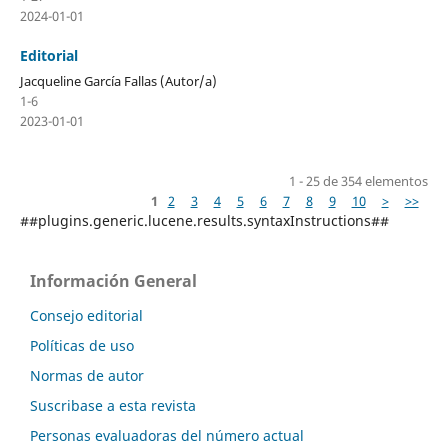
2024-01-01
Editorial
Jacqueline García Fallas (Autor/a)
1-6
2023-01-01
1 - 25 de 354 elementos
1
2
3
4
5
6
7
8
9
10
>
>>
##plugins.generic.lucene.results.syntaxInstructions##
Información General
Consejo editorial
Políticas de uso
Normas de autor
Suscribase a esta revista
Personas evaluadoras del número actual