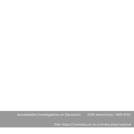
Actualidades Investigativas en Educación
ISSN electrónico: 1409-4703
OAI: https://revistas.ucr.ac.cr/index.php/raie/oai