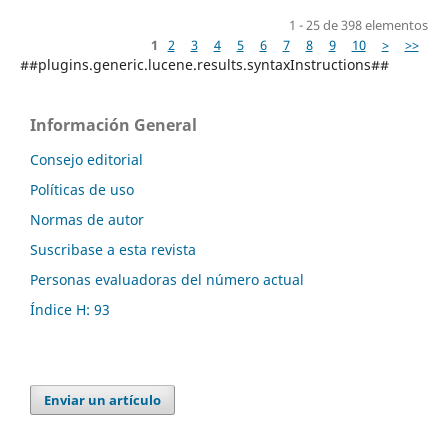
1 - 25 de 398 elementos
1
2
3
4
5
6
7
8
9
10
>
>>
##plugins.generic.lucene.results.syntaxInstructions##
Información General
Consejo editorial
Políticas de uso
Normas de autor
Suscribase a esta revista
Personas evaluadoras del número actual
Índice H: 93
Enviar un artículo