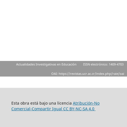
Actualidades Investigativas en Educación
ISSN electrónico: 1409-4703
OAI: https://revistas.ucr.ac.cr/index.php/raie/oai
Esta obra está bajo una licencia
Atribución-No
Comercial-Compartir Igual
CC BY-NC-SA 4.0