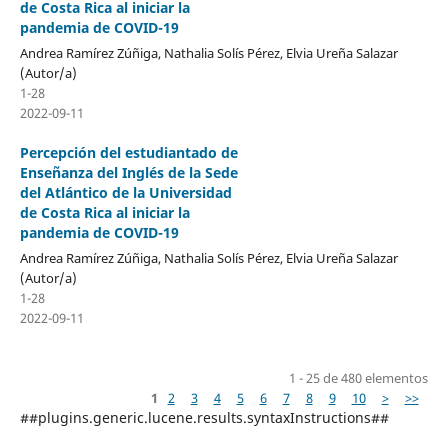
de Costa Rica al iniciar la
pandemia de COVID-19
Andrea Ramírez Zúñiga, Nathalia Solís Pérez, Elvia Ureña Salazar
(Autor/a)
1-28
2022-09-11
Percepción del estudiantado de
Enseñanza del Inglés de la Sede
del Atlántico de la Universidad
de Costa Rica al iniciar la
pandemia de COVID-19
Andrea Ramírez Zúñiga, Nathalia Solís Pérez, Elvia Ureña Salazar
(Autor/a)
1-28
2022-09-11
1 - 25 de 480 elementos
1
2
3
4
5
6
7
8
9
10
>
>>
##plugins.generic.lucene.results.syntaxInstructions##