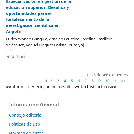
Especialización en gestión de la
educación superior: Desafíos y
oportunidades para el
fortalecimiento de la
investigación científica en
Angola
Eurico Wongo Gungula, Arnaldo Faustino, Josefina Castillero
Velásquez, Raquel Dieguez Batista (Autor/a)
1-25
2024-05-01
1 - 25 de 366 elementos
1
2
3
4
5
6
7
8
9
10
>
>>
##plugins.generic.lucene.results.syntaxInstructions##
Información General
Consejo editorial
Políticas de uso
Normas de autor