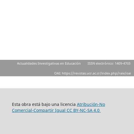
Actualidades Investigativas en Educación
ISSN electrónico: 1409-4703
OAI: https://revistas.ucr.ac.cr/index.php/raie/oai
Esta obra está bajo una licencia
Atribución-No
Comercial-Compartir Igual
CC BY-NC-SA 4.0