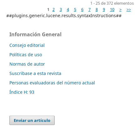
1 - 25 de 372 elementos
1
2
3
4
5
6
7
8
9
10
>
>>
##plugins.generic.lucene.results.syntaxInstructions##
Información General
Consejo editorial
Políticas de uso
Normas de autor
Suscribase a esta revista
Personas evaluadoras del número actual
Índice H: 93
Enviar un artículo