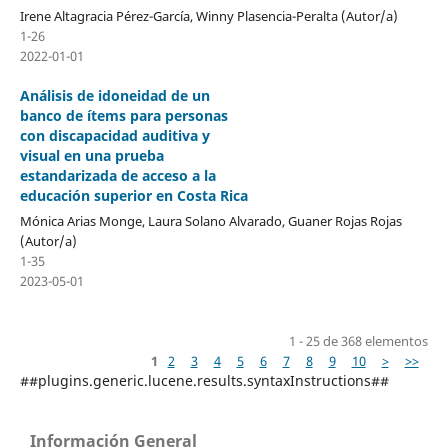
Irene Altagracia Pérez-García, Winny Plasencia-Peralta (Autor/a)
1-26
2022-01-01
Análisis de idoneidad de un
banco de ítems para personas
con discapacidad auditiva y
visual en una prueba
estandarizada de acceso a la
educación superior en Costa Rica
Mónica Arias Monge, Laura Solano Alvarado, Guaner Rojas Rojas
(Autor/a)
1-35
2023-05-01
1 - 25 de 368 elementos
1
2
3
4
5
6
7
8
9
10
>
>>
##plugins.generic.lucene.results.syntaxInstructions##
Información General