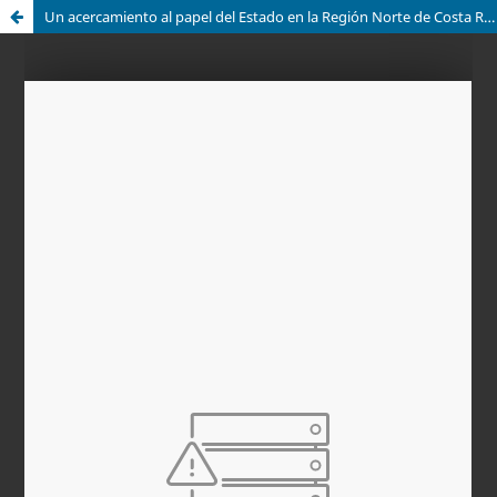
Un acercamiento al papel del Estado en la Región Norte de Costa Rica, 1882–1977, y su impacto en la colonización del territorio