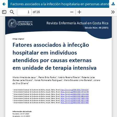
Factores asociados a la infección hospitalaria en personas atendidas por causas externas en una unidad de cuidados intensivos.