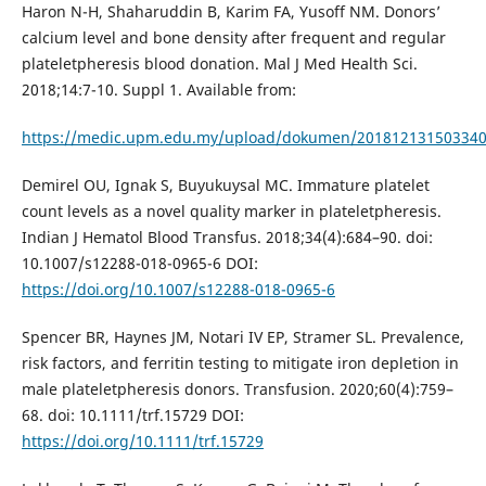
Haron N-H, Shaharuddin B, Karim FA, Yusoff NM. Donors’
calcium level and bone density after frequent and regular
plateletpheresis blood donation. Mal J Med Health Sci.
2018;14:7-10. Suppl 1. Available from:
https://medic.upm.edu.my/upload/dokumen/20181213150334
Demirel OU, Ignak S, Buyukuysal MC. Immature platelet
count levels as a novel quality marker in plateletpheresis.
Indian J Hematol Blood Transfus. 2018;34(4):684–90. doi:
10.1007/s12288-018-0965-6 DOI:
https://doi.org/10.1007/s12288-018-0965-6
Spencer BR, Haynes JM, Notari IV EP, Stramer SL. Prevalence,
risk factors, and ferritin testing to mitigate iron depletion in
male plateletpheresis donors. Transfusion. 2020;60(4):759–
68. doi: 10.1111/trf.15729 DOI:
https://doi.org/10.1111/trf.15729