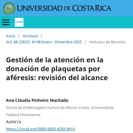
Inicio
/
Archivos
/
Vol. 48 (2025): N°48 Enero - Diciembre 2025
/
Artículos de Revisión
Gestión de la atención en la
donación de plaquetas por
aféresis: revisión del alcance
Ana Cláudia Pinheiro Machado
Escola de Enfermagem Aurora de Afonso Costa, Universidade
Federal Fluminense
Autor/a
https://orcid.org/0000-0003-4293-9414