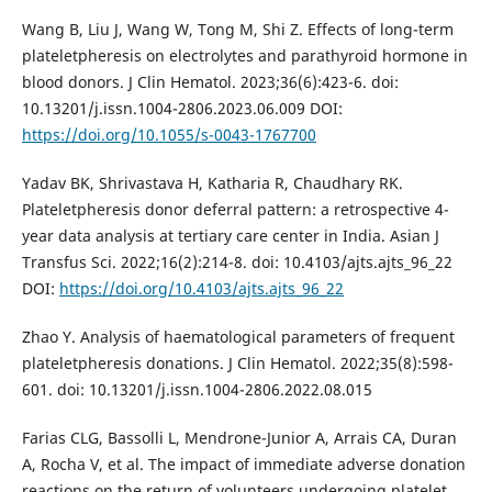
Wang B, Liu J, Wang W, Tong M, Shi Z. Effects of long-term
plateletpheresis on electrolytes and parathyroid hormone in
blood donors. J Clin Hematol. 2023;36(6):423-6. doi:
10.13201/j.issn.1004-2806.2023.06.009 DOI:
https://doi.org/10.1055/s-0043-1767700
Yadav BK, Shrivastava H, Katharia R, Chaudhary RK.
Plateletpheresis donor deferral pattern: a retrospective 4-
year data analysis at tertiary care center in India. Asian J
Transfus Sci. 2022;16(2):214-8. doi: 10.4103/ajts.ajts_96_22
DOI:
https://doi.org/10.4103/ajts.ajts_96_22
Zhao Y. Analysis of haematological parameters of frequent
plateletpheresis donations. J Clin Hematol. 2022;35(8):598-
601. doi: 10.13201/j.issn.1004-2806.2022.08.015
Farias CLG, Bassolli L, Mendrone-Junior A, Arrais CA, Duran
A, Rocha V, et al. The impact of immediate adverse donation
reactions on the return of volunteers undergoing platelet