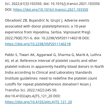
Sci. 2022;61(3):103350. doi: 10.1016/j.transci.2021.103350
DOI:
https://doi.org/10.1016/j.transci.2021.103350
Obradović ZB, Bujandrić N, Grujić J. Adverse events
associated with donor plateletpheresis: a 10-year
experience from Vojvodina, Serbia. Vojnosanit Pregl.
2022;79(8):751-6. doi: 10.2298/VSP201114021B DOI:
https://doi.org/10.2298/VSP201114021B
Pabbi S, Tiwari AK, Aggarwal G, Sharma G, Marik A, Luthra
AS, et al. Reference interval of platelet counts and other
platelet indices in apparently healthy blood donors in North
India according to Clinical and Laboratory Standards
Institute guidelines: need to redefine the platelet count
cutoffs for repeat plateletpheresis donation? Asian J
Transfus Sci. 2022;16(2):245-50.
doi:10.4103/ajts.AJTS_121_20 DOI:
https://doi.org/10.4103/ajts.AJTS_121_20