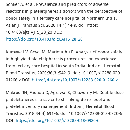
Sonker A, et al. Prevalence and predictors of adverse
reactions in plateletpheresis donors with the perspective of
donor safety in a tertiary care hospital of Northern India.
Asian J Transfus Sci. 2020;14(1):44-8. doi: https:
10.4103/ajts.AJTS_28_20 DOI:
https://doi.org/10.4103/ajts.AJTS_28_20
Kumawat V, Goyal M, Marimuthu P. Analysis of donor safety
in high yield plateletpheresis procedures: an experience
from tertiary care hospital in south India. Indian J Hematol
Blood Transfus. 2020;36(3):542–9. doi: 10.1007/s12288-020-
01266-z DOI:
https://doi.org/10.1007/s12288-020-01266-z
Makroo RN, Fadadu D, Agrawal S, Chowdhry M. Double dose
plateletpheresis: a savior to shrinking donor pool and
platelet inventory management. Indian J Hematol Blood
Transfus. 2018;34(4):691–6. doi: 10.1007/s12288-018-0920-6
DOI:
https://doi.org/10.1007/s12288-018-0920-6