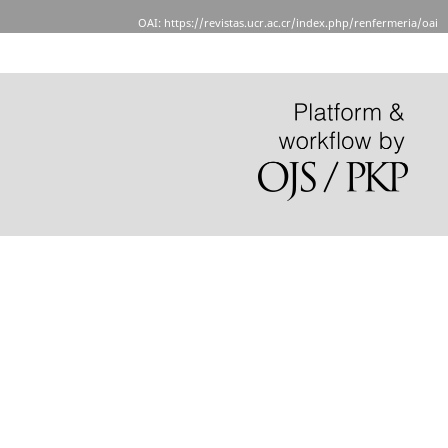
OAI: https://revistas.ucr.ac.cr/index.php/renfermeria/oai