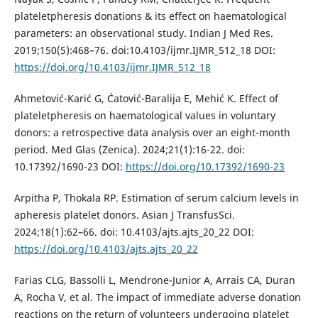
plateletpheresis donations & its effect on haematological
parameters: an observational study. Indian J Med Res.
2019;150(5):468–76. doi:10.4103/ijmr.IJMR_512_18 DOI:
https://doi.org/10.4103/ijmr.IJMR_512_18
Ahmetović-Karić G, Ćatović-Baralija E, Mehić K. Effect of
plateletpheresis on haematological values in voluntary
donors: a retrospective data analysis over an eight-month
period. Med Glas (Zenica). 2024;21(1):16-22. doi:
10.17392/1690-23 DOI:
https://doi.org/10.17392/1690-23
Arpitha P, Thokala RP. Estimation of serum calcium levels in
apheresis platelet donors. Asian J TransfusSci.
2024;18(1):62–66. doi: 10.4103/ajts.ajts_20_22 DOI:
https://doi.org/10.4103/ajts.ajts_20_22
Farias CLG, Bassolli L, Mendrone-Junior A, Arrais CA, Duran
A, Rocha V, et al. The impact of immediate adverse donation
reactions on the return of volunteers undergoing platelet