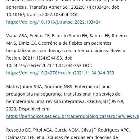
apheresis. Transfus Apher Sci. 2022;61(4):103424. doi:
10.1016/j.transci.2022.103424 DOI:
https://doi.org/10.1016/j.transci.2022.103424
Viana ASA, Freitas TF, Espírito Santo FH, Santos FF, Ribeiro
MNS, Diniz CX. Ocorrência de flebite em pacientes
hospitalizados com doenças onco-hematológicas. Revista
Recien. 2021;11(34):344-53. doi:
10.24276/rrecien2021.11.34.344-353 DOI:
https://doi.org/10.24276/rrecien2021.11.34.344-353
Matos Junior SRA, Andrade NBS. Enfermeiro como
protagonista na segurança transfusional no serviço de
hemoterapia: uma revisão integrativa. CGCBS;6(1):89-98,
2020. Disponível em:
https://periodicos.set.edu.br/cadernobiologicas/article/view/7
Rossetto DE, Pitol ACA, Garcia VQM, Silva JF, Rodrigues APC,
Dalmazzo LFF, et al. Causas de perdas em doações de