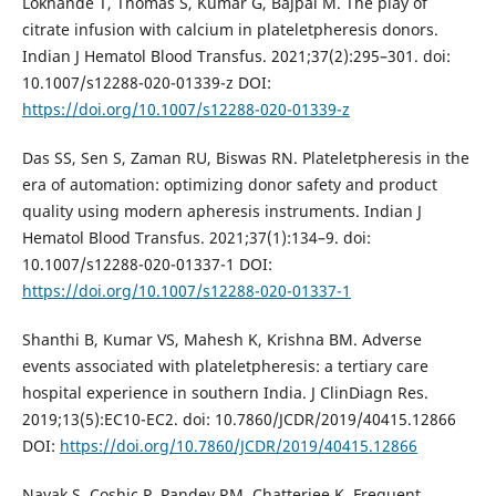
Lokhande T, Thomas S, Kumar G, Bajpai M. The play of
citrate infusion with calcium in plateletpheresis donors.
Indian J Hematol Blood Transfus. 2021;37(2):295–301. doi:
10.1007/s12288-020-01339-z DOI:
https://doi.org/10.1007/s12288-020-01339-z
Das SS, Sen S, Zaman RU, Biswas RN. Plateletpheresis in the
era of automation: optimizing donor safety and product
quality using modern apheresis instruments. Indian J
Hematol Blood Transfus. 2021;37(1):134–9. doi:
10.1007/s12288-020-01337-1 DOI:
https://doi.org/10.1007/s12288-020-01337-1
Shanthi B, Kumar VS, Mahesh K, Krishna BM. Adverse
events associated with plateletpheresis: a tertiary care
hospital experience in southern India. J ClinDiagn Res.
2019;13(5):EC10-EC2. doi: 10.7860/JCDR/2019/40415.12866
DOI:
https://doi.org/10.7860/JCDR/2019/40415.12866
Nayak S, Coshic P, Pandey RM, Chatterjee K. Frequent