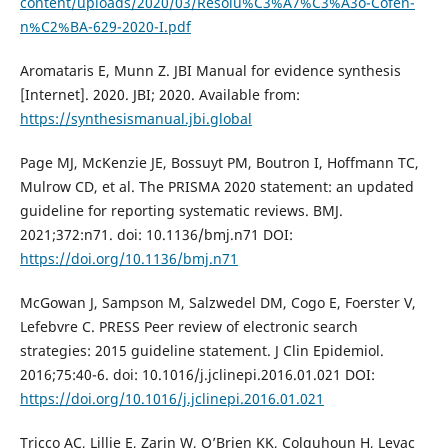
content/uploads/2020/03/Resolu%C3%A7%C3%A3o-Cofen-
n%C2%BA-629-2020-I.pdf
Aromataris E, Munn Z. JBI Manual for evidence synthesis
[Internet]. 2020. JBI; 2020. Available from:
https://synthesismanual.jbi.global
Page MJ, McKenzie JE, Bossuyt PM, Boutron I, Hoffmann TC,
Mulrow CD, et al. The PRISMA 2020 statement: an updated
guideline for reporting systematic reviews. BMJ.
2021;372:n71. doi: 10.1136/bmj.n71 DOI:
https://doi.org/10.1136/bmj.n71
McGowan J, Sampson M, Salzwedel DM, Cogo E, Foerster V,
Lefebvre C. PRESS Peer review of electronic search
strategies: 2015 guideline statement. J Clin Epidemiol.
2016;75:40-6. doi: 10.1016/j.jclinepi.2016.01.021 DOI:
https://doi.org/10.1016/j.jclinepi.2016.01.021
Tricco AC, Lillie E, Zarin W, O’Brien KK, Colquhoun H, Levac