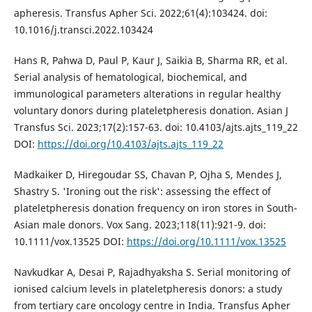
apheresis. Transfus Apher Sci. 2022;61(4):103424. doi:
10.1016/j.transci.2022.103424
Hans R, Pahwa D, Paul P, Kaur J, Saikia B, Sharma RR, et al.
Serial analysis of hematological, biochemical, and
immunological parameters alterations in regular healthy
voluntary donors during plateletpheresis donation. Asian J
Transfus Sci. 2023;17(2):157-63. doi: 10.4103/ajts.ajts_119_22
DOI:
https://doi.org/10.4103/ajts.ajts_119_22
Madkaiker D, Hiregoudar SS, Chavan P, Ojha S, Mendes J,
Shastry S. 'Ironing out the risk': assessing the effect of
plateletpheresis donation frequency on iron stores in South-
Asian male donors. Vox Sang. 2023;118(11):921-9. doi:
10.1111/vox.13525 DOI:
https://doi.org/10.1111/vox.13525
Navkudkar A, Desai P, Rajadhyaksha S. Serial monitoring of
ionised calcium levels in plateletpheresis donors: a study
from tertiary care oncology centre in India. Transfus Apher