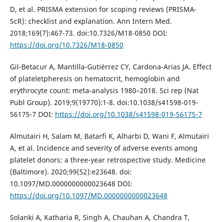
D, et al. PRISMA extension for scoping reviews (PRISMA-
ScR): checklist and explanation. Ann Intern Med.
2018;169(7):467-73. doi:10.7326/M18-0850 DOI:
https://doi.org/10.7326/M18-0850
Gil-Betacur A, Mantilla-Gutiérrez CY, Cardona-Arias JA. Effect
of plateletpheresis on hematocrit, hemoglobin and
erythrocyte count: meta-analysis 1980–2018. Sci rep (Nat
Publ Group). 2019;9(19770):1-8. doi:10.1038/s41598-019-
56175-7 DOI:
https://doi.org/10.1038/s41598-019-56175-7
Almutairi H, Salam M, Batarfi K, Alharbi D, Wani F, Almutairi
A, et al. Incidence and severity of adverse events among
platelet donors: a three-year retrospective study. Medicine
(Baltimore). 2020;99(52):e23648. doi:
10.1097/MD.0000000000023648 DOI:
https://doi.org/10.1097/MD.0000000000023648
Solanki A, Katharia R, Singh A, Chauhan A, Chandra T,