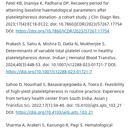
Patel KB, Inaniya K, Padharia DP. Recovery period for
attaining baseline haematological parameters after
plateletpheresis donation- a cohort study. J Clin Diagn Res.
2023;17(4):EC18-EC22. doi: 10.7860/JCDR/2023/57267.17754
DOI:
https://doi.org/10.7860/JCDR/2023/57267.17754
Prakash S, Sahu A, Mishra D, Datta N, Mukherjee S.
Determinants of variable total platelet count in healthy
plateletpheresis donor. Indian J Hematol Blood Transfus.
2024;40(3):448-53. doi: 10.1007/s12288-023-01721-7 DOI:
https://doi.org/10.1007/s12288-023-01721-7
Sahoo D, Noushad S, Basavarajegowda A, Toora E. Feasibility
of high-yield plateletpheresis in routine practice: Experience
from tertiary health center from South India. Asian J
Transfus Sci. 2022;17(1):34-40. doi: 10.4103/ajts.ajts_103_21
DOI:
https://doi.org/10.4103/ajts.ajts_103_21
Sharma A, Arakeri S, Kanungo R, Pagi S. Hematological