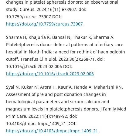
changes in platelet apheresis donors: an observational
study. Cureus. 2024;16(11):e73907. doi:
10.7759/cureus.73907 DOI:
https://doi.org/10.7759/cureus.73907
Sharma H, Khajuria K, Bansal N, Thakur K, Sharma A.
Plateletpheresis donor deferral patterns at a tertiary care
hospital in North India: a need for rethink of haemoglobin
cutoff. Transfus Clin Biol. 2023;30(2):268-71. doi:
10.1016/j.tracli.2023.02.006 DOI:
https://doi.org/10.1016/j.tracli.2023.02.006
Syal N, Kukar N, Arora H, Kaur A, Handa A, Maharishi RN.
Assessment of pre and post donation changes in
hematological parameters and serum calcium and
magnesium levels in plateletpheresis donors. J Family Med
Prim Care. 2022;11(4):1489-92. doi:
10.4103/jfmpc.jfmpc_1409_21 DOI:
https://doi.org/10.4103/jfmpc.jfmpc_1409_21