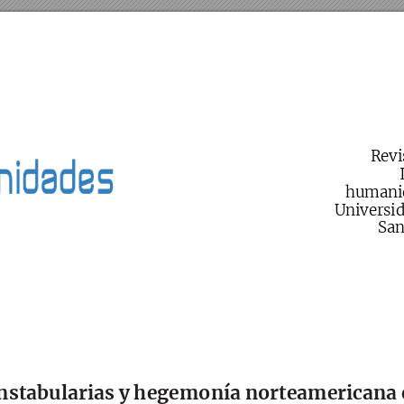
Revi
humani
Universid
San
nstabularias y hegemonía norteamericana 