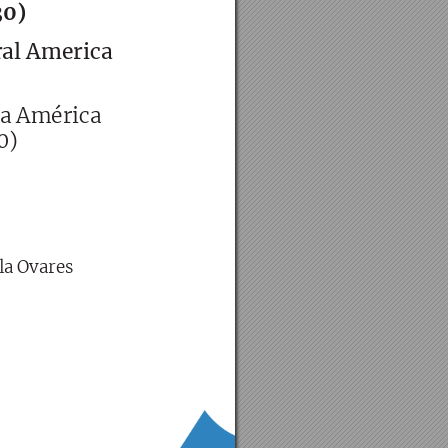
30)
al America 
a América 
0)
la Ovares