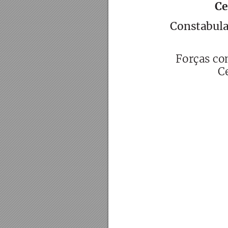
Ce
Constabula
Forças co
C