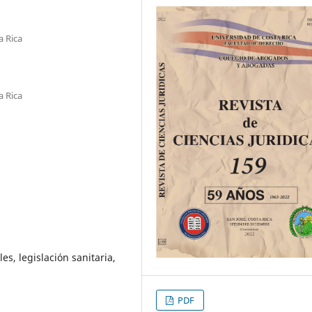
a Rica
a Rica
es, legislación sanitaria,
PDF