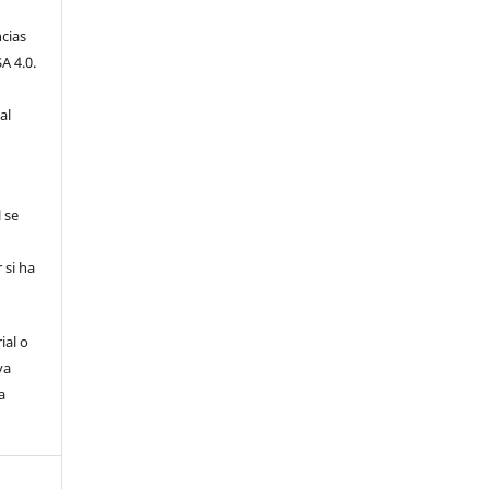
cias
A 4.0.
al
l se
 si ha
ial o
va
a