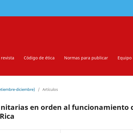
 revista
Código de ética
Normas para publicar
Equipo 
setiembre-diciembre)
/
Artículos
anitarias en orden al funcionamiento 
 Rica