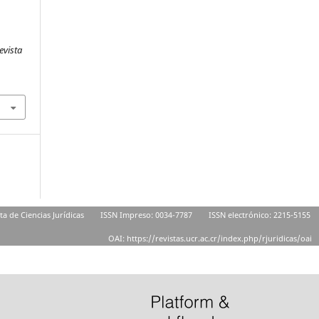
n
evista
ta de Ciencias Jurídicas
ISSN Impreso: 0034-7787
ISSN electrónico: 2215-5155
OAI: https://revistas.ucr.ac.cr/index.php/rjuridicas/oai