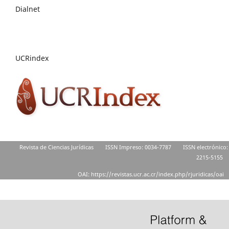
Dialnet
UCRindex
Revista de Ciencias Jurídicas
ISSN Impreso: 0034-7787
ISSN electrónico:
2215-5155
OAI: https://revistas.ucr.ac.cr/index.php/rjuridicas/oai