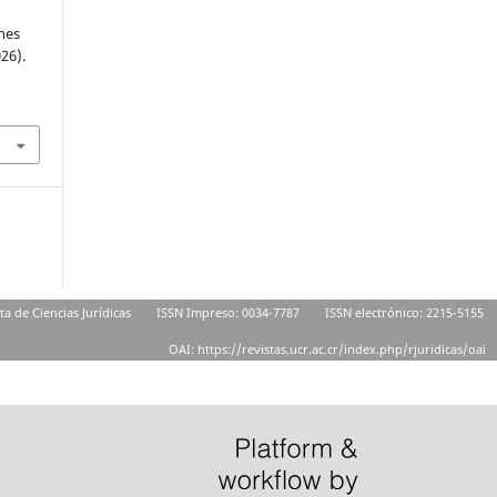
ones
026).
ta de Ciencias Jurídicas
ISSN Impreso: 0034-7787
ISSN electrónico: 2215-5155
OAI: https://revistas.ucr.ac.cr/index.php/rjuridicas/oai