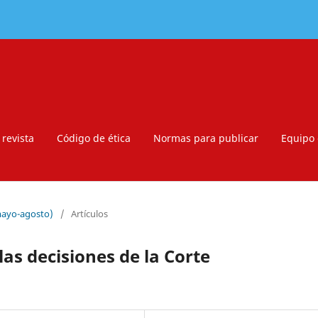
 revista
Código de ética
Normas para publicar
Equipo 
(mayo-agosto)
/
Artículos
las decisiones de la Corte