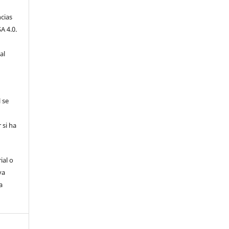
cias
A 4.0.
al
l se
 si ha
ial o
va
a