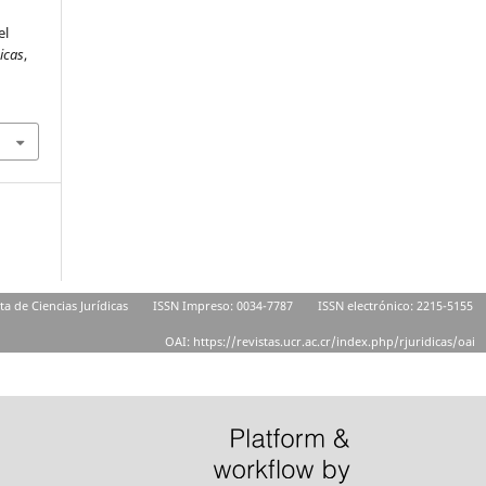
el
icas
,
ta de Ciencias Jurídicas
ISSN Impreso: 0034-7787
ISSN electrónico: 2215-5155
OAI: https://revistas.ucr.ac.cr/index.php/rjuridicas/oai