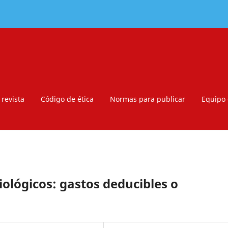
 revista
Código de ética
Normas para publicar
Equipo 
biológicos: gastos deducibles o