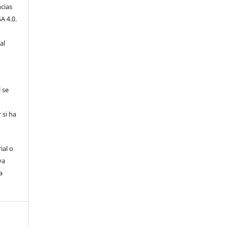
cias
A 4.0.
al
l se
 si ha
ial o
va
a