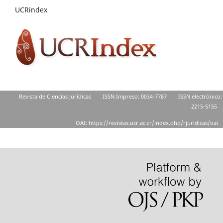
UCRindex
Revista de Ciencias Jurídicas
ISSN Impreso: 0034-7787
ISSN electrónico:
2215-5155
OAI: https://revistas.ucr.ac.cr/index.php/rjuridicas/oai