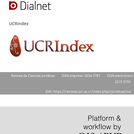
UCRindex
Revista de Ciencias Jurídicas
ISSN Impreso: 0034-7787
ISSN electrónico:
2215-5155
OAI: https://revistas.ucr.ac.cr/index.php/rjuridicas/oai