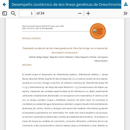
Desempeño zootécnico de dos líneas genéticas de Oreochromis spp. en un sistema de recirculación convencional