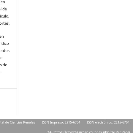
 en
l de
ículo,
ortes.
 en
ídico
ientos
de
s de
u
ital de Ciencias Penales
ISSN Impreso: 2215-6704
ISSN electrónico: 2215-6704
OAI: https://revistas.ucr.ac.cr/index.php/rRDMCP/oai