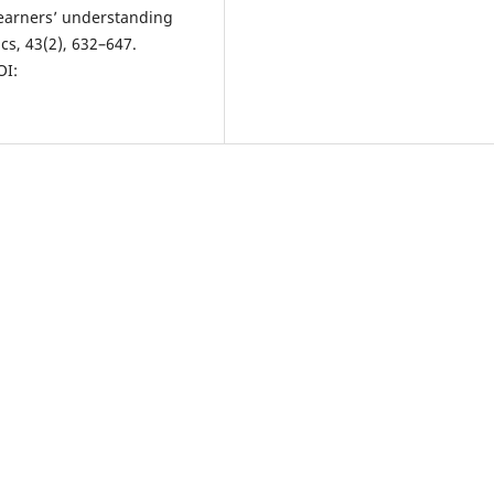
learners’ understanding
cs, 43(2), 632–647.
I: