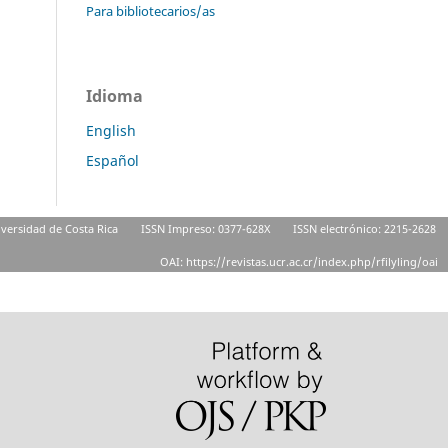
Para bibliotecarios/as
Idioma
English
Español
niversidad de Costa Rica
ISSN Impreso: 0377-628X
ISSN electrónico: 2215-2628
OAI: https://revistas.ucr.ac.cr/index.php/rfilyling/oai