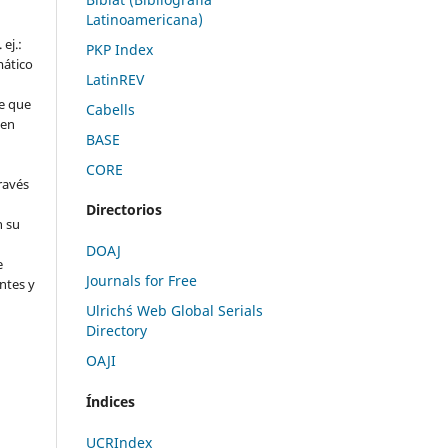
Latinoamericana)
ej.:
PKP Index
mático
LatinREV
e que
Cabells
 en
BASE
CORE
través
Directorios
n su
l
DOAJ
e
Journals for Free
ntes y
Ulrich´s Web Global Serials
Directory
OAJI
Índices
UCRIndex