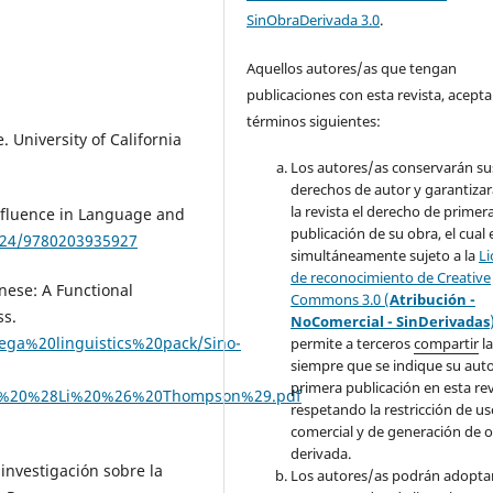
SinObraDerivada 3.0
.
Aquellos autores/as que tengan
publicaciones con esta revista, acepta
términos siguientes:
 University of California
Los autores/as conservarán su
derechos de autor y garantizar
la revista el derecho de primer
 Influence in Language and
publicación de su
obra
, el cual
4324/9780203935927
simultáneamente sujeto a la
Li
de reconocimiento de Creative
inese: A Functional
Commons 3.0 (
Atribución -
ss.
NoComercial - SinDerivadas
Mega%20linguistics%20pack/Sino-
permite a terceros
compartir
la
siempre que se indique su
aut
primera publicación en esta rev
r%20%28Li%20%26%20Thompson%29.pdf
respetando la restricción de u
comercial y de generación de 
derivada.
estigación sobre la
Los autores/as podrán adopta