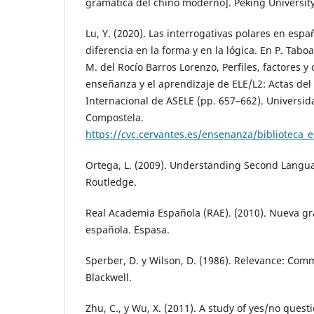
gramática del chino moderno]. Peking University
Lu, Y. (2020). Las interrogativas polares en espa
diferencia en la forma y en la lógica. En P. Tab
M. del Rocío Barros Lorenzo, Perfiles, factores y 
enseñanza y el aprendizaje de ELE/L2: Actas del
Internacional de ASELE (pp. 657–662). Universi
Compostela.
https://cvc.cervantes.es/ensenanza/biblioteca_
Ortega, L. (2009). Understanding Second Langua
Routledge.
Real Academia Española (RAE). (2010). Nueva gr
española. Espasa.
Sperber, D. y Wilson, D. (1986). Relevance: Com
Blackwell.
Zhu, C., y Wu, X. (2011). A study of yes/no quest