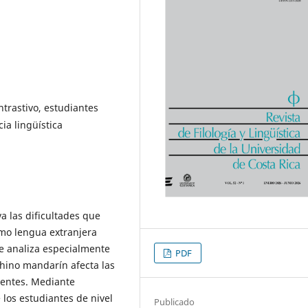
ontrastivo, estudiantes
ia lingüística
va las dificultades que
mo lengua extranjera
Se analiza especialmente
PDF
 chino mandarín afecta las
uentes. Mediante
 los estudiantes de nivel
Publicado