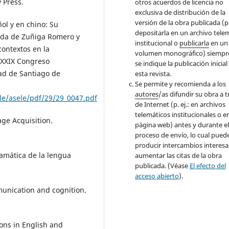
 Press.
otros acuerdos de licencia no
exclusiva de distribución de la
versión de la obra publicada (p. 
ñol y en chino: Su
depositarla en un archivo tele
oada de Zuñiga Romero y
institucional o
publicarla
en un
contextos en la
volumen monográfico) siempr
 XXIX Congreso
se indique la publicación inicial
dad de Santiago de
esta revista.
Se permite y recomienda a los
autores
/as difundir su obra a 
ele/asele/pdf/29/29_0047.pdf
de Internet (p. ej.: en archivos
telemáticos institucionales o e
ge Acquisition.
página web
) antes y durante e
proceso de
envío, lo cual pued
producir intercambios interesa
amática de la lengua
aumentar las citas de la obra
publicada. (Véase
El efecto del
acceso abierto
).
munication and cognition.
ions in English and