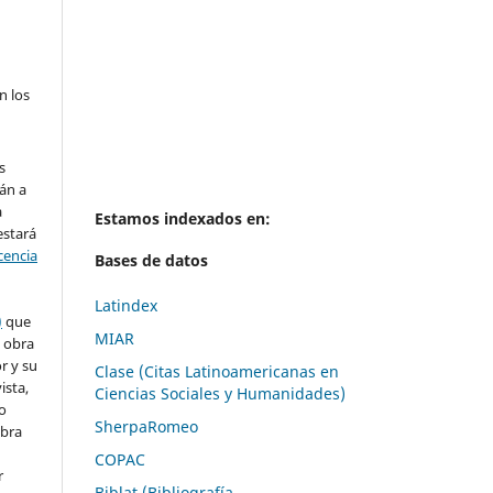
n los
s
án a
a
Estamos indexados en:
 estará
cencia
Bases de datos
Latindex
)
que
MIAR
 obra
or
y su
Clase (Citas Latinoamericanas en
ista,
Ciencias Sociales y Humanidades)
so
SherpaRomeo
obra
COPAC
r
Biblat (Bibliografía