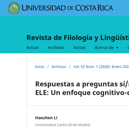
Revista de Filología y Lingüís
Actual
Archivos
Avisos
Acerca de
Inicio
/
Archivos
/
Vol. 52 Núm. 1 (2026): Enero 202
Respuestas a preguntas sí/
ELE: Un enfoque cognitivo-
Haozhen Li
Universidad Carlos III de Madrid