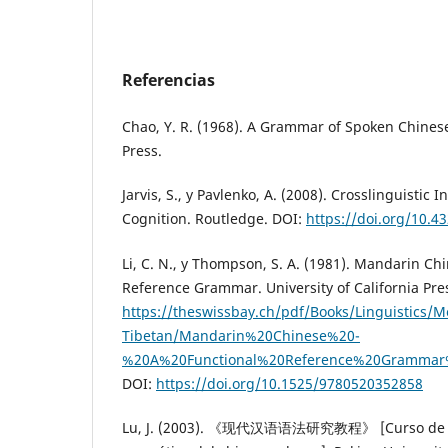
Referencias
Chao, Y. R. (1968). A Grammar of Spoken Chinese.
Press.
Jarvis, S., y Pavlenko, A. (2008). Crosslinguistic
Cognition. Routledge. DOI:
https://doi.org/10.
Li, C. N., y Thompson, S. A. (1981). Mandarin Ch
Reference Grammar. University of California Pre
https://theswissbay.ch/pdf/Books/Linguistics/
Tibetan/Mandarin%20Chinese%20-
%20A%20Functional%20Reference%20Gramma
DOI:
https://doi.org/10.1525/9780520352858
Lu, J. (2003). 《现代汉语语法研究教程》 [Curso de inv