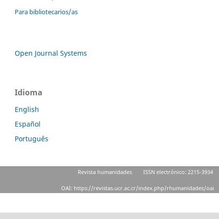
Para bibliotecarios/as
Open Journal Systems
Idioma
English
Español
Português
Revista humanidades
ISSN electrónico: 2215-3934
OAI: https://revistas.ucr.ac.cr/index.php/rhumanidades/oai