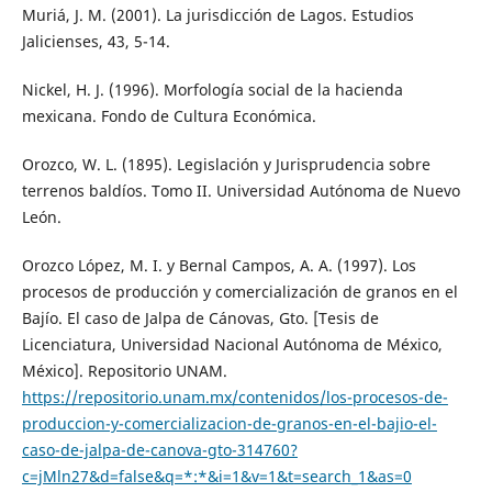
Muriá, J. M. (2001). La jurisdicción de Lagos. Estudios
Jalicienses, 43, 5-14.
Nickel, H. J. (1996). Morfología social de la hacienda
mexicana. Fondo de Cultura Económica.
Orozco, W. L. (1895). Legislación y Jurisprudencia sobre
terrenos baldíos. Tomo II. Universidad Autónoma de Nuevo
León.
Orozco López, M. I. y Bernal Campos, A. A. (1997). Los
procesos de producción y comercialización de granos en el
Bajío. El caso de Jalpa de Cánovas, Gto. [Tesis de
Licenciatura, Universidad Nacional Autónoma de México,
México]. Repositorio UNAM.
https://repositorio.unam.mx/contenidos/los-procesos-de-
produccion-y-comercializacion-de-granos-en-el-bajio-el-
caso-de-jalpa-de-canova-gto-314760?
c=jMln27&d=false&q=*:*&i=1&v=1&t=search_1&as=0