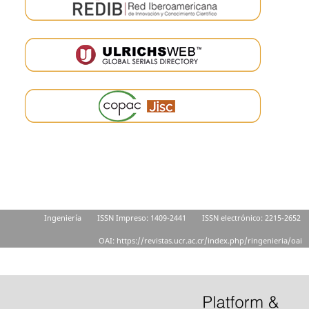
Ingeniería
ISSN Impreso: 1409-2441
ISSN electrónico: 2215-2652
OAI: https://revistas.ucr.ac.cr/index.php/ringenieria/oai