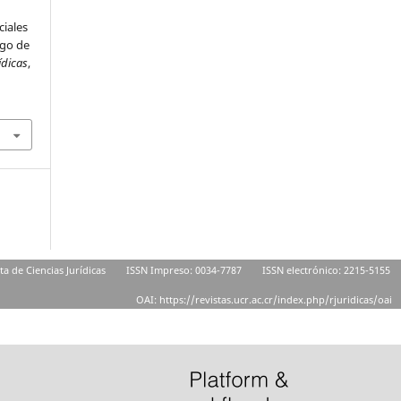
ciales
igo de
ídicas
,
ta de Ciencias Jurídicas
ISSN Impreso: 0034-7787
ISSN electrónico: 2215-5155
OAI: https://revistas.ucr.ac.cr/index.php/rjuridicas/oai