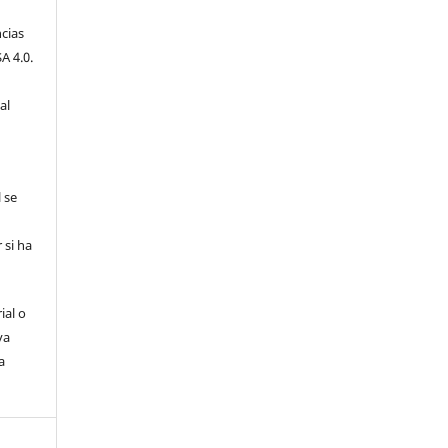
cias
A 4.0.
al
l se
 si ha
ial o
va
a