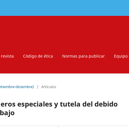
 revista
Código de ética
Normas para publicar
Equipo 
setiembre-diciembre)
/
Artículos
eros especiales y tutela del debido
abajo