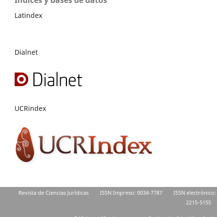
Latindex
Dialnet
UCRindex
Revista de Ciencias Jurídicas
ISSN Impreso: 0034-7787
ISSN electrónico:
2215-5155