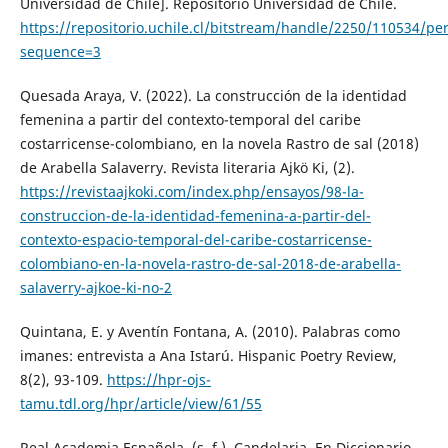
Universidad de Chile]. Repositorio Universidad de Chile.
https://repositorio.uchile.cl/bitstream/handle/2250/110534/pe
sequence=3
Quesada Araya, V. (2022). La construcción de la identidad
femenina a partir del contexto-temporal del caribe
costarricense-colombiano, en la novela Rastro de sal (2018)
de Arabella Salaverry. Revista literaria Ajkö Ki, (2).
https://revistaajkoki.com/index.php/ensayos/98-la-
construccion-de-la-identidad-femenina-a-partir-del-
contexto-espacio-temporal-del-caribe-costarricense-
colombiano-en-la-novela-rastro-de-sal-2018-de-arabella-
salaverry-ajkoe-ki-no-2
Quintana, E. y Aventín Fontana, A. (2010). Palabras como
imanes: entrevista a Ana Istarú. Hispanic Poetry Review,
8(2), 93-109.
https://hpr-ojs-
tamu.tdl.org/hpr/article/view/61/55
Real Academia Española. (s. f.). Candelaria. En Diccionario