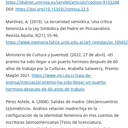
https://dialnet.unirioja.es/servlet/articulo?codigo=9103208
DOI:
https://doi.org/10.15359//istmica.32.5
Martínez, A. (2019). La terceridad semiótica. Una crítica
feminista a la Ley Simbólica del Padre en Psicoanálisis.
Revista Aquila, 9(21), 55-96.
https://www.memoria.fahce.unlp.edu.ar/art_revistas/pr.10565/
Ministerio de Cultura y Juventud. (2022, 27 de abril). «El
premio ha sido llegar a un puerto hermoso después de 60
años de trabajo por la Cultura», Arabella Salaverry, Premio
Magón 2021.
https://www.mcj.go.cr/sala-de-
prensa/noticias/el-premio-ha-sido-llegar-un-puerto-
hermoso-despues-de-60-anos-de-trabajo
Pérez Astete, A. (2008). Salidas de madre: (des)encuentros
(a)simétricos. Análisis relación madre-hija en la
configuración de la identidad femenina en tres cuentos de
escritoras latinoamericanas [Tesis de licenciatura,