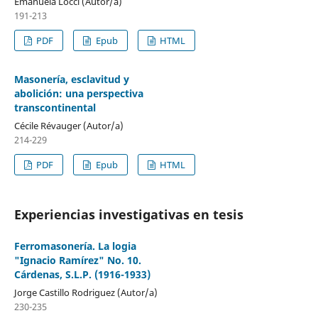
Emanuela Locci (Autor/a)
191-213
PDF
Epub
HTML
Masonería, esclavitud y
abolición: una perspectiva
transcontinental
Cécile Révauger (Autor/a)
214-229
PDF
Epub
HTML
Experiencias investigativas en tesis
Ferromasonería. La logia
"Ignacio Ramírez" No. 10.
Cárdenas, S.L.P. (1916-1933)
Jorge Castillo Rodriguez (Autor/a)
230-235