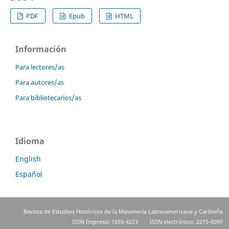
PDF
Epub
HTML
Información
Para lectores/as
Para autores/as
Para bibliotecarios/as
Idioma
English
Español
Revista de Estudios Históricos de la Masonería Latinoamericana y Caribeña
ISSN Impreso: 1659-4223
ISSN electrónico: 2215-6097