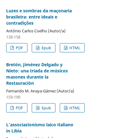
Luzes e sombras da maçonaria
brasileira: entre ideais e
contradições
Antônio Carlos Coelho (Autor/a)
138-158
PDF
Epub
HTML
Bretón, Jiménez Delgado y
Nieto: una tríada de músicos
masones durante la
Restauración
Fernando M. Anaya-Gámez (Autor/a)
159-190
PDF
Epub
HTML
L’associazionismo laico italiano
in Libia