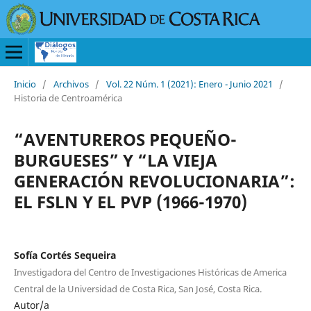
Inicio
/
Archivos
/
Vol. 22 Núm. 1 (2021): Enero - Junio 2021
/
Historia de Centroamérica
“AVENTUREROS PEQUEÑO-
BURGUESES” Y “LA VIEJA
GENERACIÓN REVOLUCIONARIA”:
EL FSLN Y EL PVP (1966-1970)
Sofía Cortés Sequeira
Investigadora del Centro de Investigaciones Históricas de America
Central de la Universidad de Costa Rica, San José, Costa Rica.
Autor/a