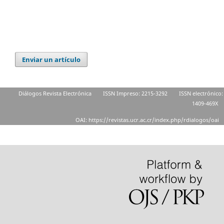
Enviar un artículo
Diálogos Revista Electrónica
ISSN Impreso: 2215-3292
ISSN electrónico:
1409-469X
OAI: https://revistas.ucr.ac.cr/index.php/rdialogos/oai