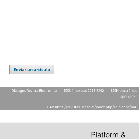
Enviar un artículo
Diálogos Revista Electrónica
ISSN Impreso: 2215-3292
ISSN electrónico:
1409-469X
OAI: https://revistas.ucr.ac.cr/index.php/rdialogos/oai