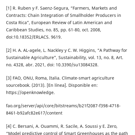
[1] R. Ruben y F. Saenz-Segura, “Farmers, Markets and
Contracts: Chain Integration of Smallholder Producers in
Costa Rica”, European Review of Latin American and
Caribbean Studies, no. 85, pp. 61-80, oct. 2008,
doi:10.18352/ERLACS. 9619.
[2] H. A. AL-agele, L. Nackley y C. W. Higgins, “A Pathway for
Sustainable Agriculture”, Sustainability, vol. 13, no. 8, Art.
no. 4328, abr. 2021, doi: 10.3390/su13084328.
[3] FAO, ONU, Roma, Italia. Climate-smart agriculture
sourcebook. (2013). [En línea]. Disponible en:
https://openknowledge.
fao.org/server/api/core/bitstreams/b21f2087-f398-4718-
8461-b92afc82e617/content
[4] C. Bersani, A. Ouammi, R. Sacile, A. Soussi y E. Zero,
“Model predictive control of Smart Greenhouses as the path