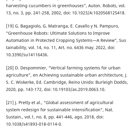
harvesting cucumbers in greenhouses”, Auton. Robots, vol.
13, no. 3, pp. 241-258, 2002, doi: 10.1023/A:1020568125418.
[19] G. Bagagiolo, G. Matranga, E. Cavallo y N. Pampuro,
“Greenhouse Robots: Ultimate Solutions to Improve
Automation in Protected Cropping Systems—A Review”, Sus
tainability, vol. 14, no. 11, Art. no. 6436 may. 2022, doi:
10.3390/su14116436.
[20] D. Despommier, “Vertical farming systems for urban
agriculture”, en Achieving sustainable urban architecture, J.
S. C. Wiskerke, Ed. Cambridge, Reino Unido: Burleigh Dodds,
2020, pp. 143-172, doi: 10.19103/as.2019.0063.10.
[21] J. Pretty et al., “Global assessment of agricultural
system redesign for sustainable intensification”, Nat.
Sustain., vol.1, no. 8, pp. 441-446, ago. 2018, doi:
10.1038/s41893-018-0114-0.