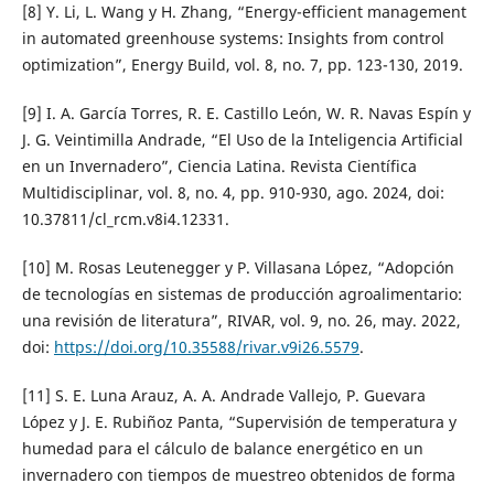
[8] Y. Li, L. Wang y H. Zhang, “Energy-efficient management
in automated greenhouse systems: Insights from control
optimization”, Energy Build, vol. 8, no. 7, pp. 123-130, 2019.
[9] I. A. García Torres, R. E. Castillo León, W. R. Navas Espín y
J. G. Veintimilla Andrade, “El Uso de la Inteligencia Artificial
en un Invernadero”, Ciencia Latina. Revista Científica
Multidisciplinar, vol. 8, no. 4, pp. 910-930, ago. 2024, doi:
10.37811/cl_rcm.v8i4.12331.
[10] M. Rosas Leutenegger y P. Villasana López, “Adopción
de tecnologías en sistemas de producción agroalimentario:
una revisión de literatura”, RIVAR, vol. 9, no. 26, may. 2022,
doi:
https://doi.org/10.35588/rivar.v9i26.5579
.
[11] S. E. Luna Arauz, A. A. Andrade Vallejo, P. Guevara
López y J. E. Rubiñoz Panta, “Supervisión de temperatura y
humedad para el cálculo de balance energético en un
invernadero con tiempos de muestreo obtenidos de forma