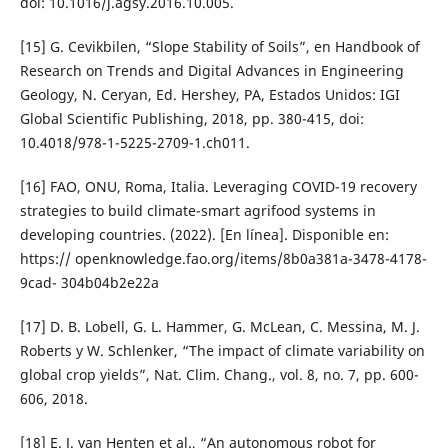
doi: 10.1016/j.agsy.2016.10.005.
[15] G. Cevikbilen, “Slope Stability of Soils”, en Handbook of
Research on Trends and Digital Advances in Engineering
Geology, N. Ceryan, Ed. Hershey, PA, Estados Unidos: IGI
Global Scientific Publishing, 2018, pp. 380-415, doi:
10.4018/978-1-5225-2709-1.ch011.
[16] FAO, ONU, Roma, Italia. Leveraging COVID-19 recovery
strategies to build climate-smart agrifood systems in
developing countries. (2022). [En línea]. Disponible en:
https:// openknowledge.fao.org/items/8b0a381a-3478-4178-
9cad- 304b04b2e22a
[17] D. B. Lobell, G. L. Hammer, G. McLean, C. Messina, M. J.
Roberts y W. Schlenker, “The impact of climate variability on
global crop yields”, Nat. Clim. Chang., vol. 8, no. 7, pp. 600-
606, 2018.
[18] E. J. van Henten et al., “An autonomous robot for