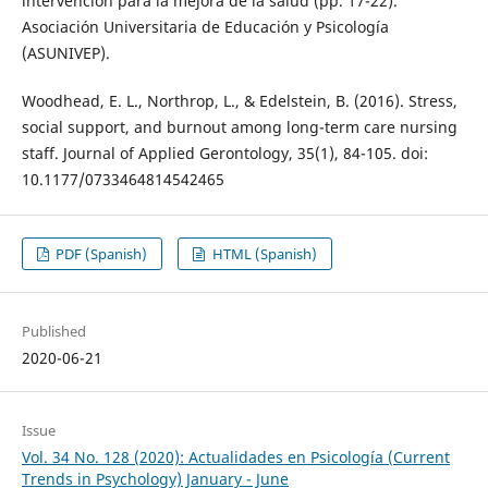
intervención para la mejora de la salud (pp. 17-22).
Asociación Universitaria de Educación y Psicología
(ASUNIVEP).
Woodhead, E. L., Northrop, L., & Edelstein, B. (2016). Stress,
social support, and burnout among long-term care nursing
staff. Journal of Applied Gerontology, 35(1), 84-105. doi:
10.1177/0733464814542465
PDF (Spanish)
HTML (Spanish)
Published
2020-06-21
Issue
Vol. 34 No. 128 (2020): Actualidades en Psicología (Current
Trends in Psychology) January - June