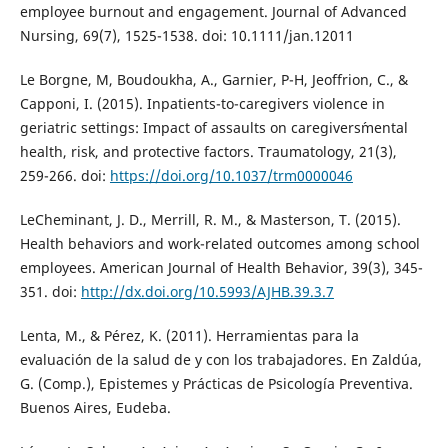
employee burnout and engagement. Journal of Advanced
Nursing, 69(7), 1525-1538. doi: 10.1111/jan.12011
Le Borgne, M, Boudoukha, A., Garnier, P-H, Jeoffrion, C., &
Capponi, I. (2015). Inpatients-to-caregivers violence in
geriatric settings: Impact of assaults on caregivers´mental
health, risk, and protective factors. Traumatology, 21(3),
259-266. doi:
https://doi.org/10.1037/trm0000046
LeCheminant, J. D., Merrill, R. M., & Masterson, T. (2015).
Health behaviors and work-related outcomes among school
employees. American Journal of Health Behavior, 39(3), 345-
351. doi:
http://dx.doi.org/10.5993/AJHB.39.3.7
Lenta, M., & Pérez, K. (2011). Herramientas para la
evaluación de la salud de y con los trabajadores. En Zaldúa,
G. (Comp.), Epistemes y Prácticas de Psicología Preventiva.
Buenos Aires, Eudeba.