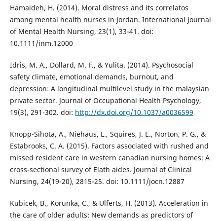
Hamaideh, H. (2014). Moral distress and its correlatos
among mental health nurses in Jordan. International Journal
of Mental Health Nursing, 23(1), 33-41. doi:
10.1111/inm.12000
Idris, M. A., Dollard, M. F., & Yulita. (2014). Psychosocial
safety climate, emotional demands, burnout, and
depression: A longitudinal multilevel study in the malaysian
private sector. Journal of Occupational Health Psychology,
19(3), 291-302. doi:
http://dx.doi.org/10.1037/a0036599
Knopp-Sihota, A., Niehaus, L., Squires, J. E., Norton, P. G., &
Estabrooks, C. A. (2015). Factors associated with rushed and
missed resident care in western canadian nursing homes: A
cross-sectional survey of Elath aides. Journal of Clinical
Nursing, 24(19-20), 2815-25. doi: 10.1111/jocn.12887
Kubicek, B., Korunka, C., & Ulferts, H. (2013). Acceleration in
the care of older adults: New demands as predictors of