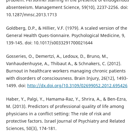
absenteeism. Management Science, 59(10), 2237-2256. doi:
10.1287/mnsc.2013.1713
Goldberg, D.P., & Hillier, V.F. (1979). A scaled version of the
General Health Ques-tionnaire. Psychological Medicine, 9,
139-145. doi: 10.1017/s0033291700021644
Gosseries, O., Demertzi, A., Ledoux, D., Bruno, M.,
Vanhaudenhuyse, A., Thibaut A., & Schnakers, C. (2012).
Burnout in healthcare workers managing chronic patients
with disorders of consciousness. Brain Injury, 26(12), 1493-
1499. doi:
http://dx.doi.org/10.3109/02699052.2012.695426
Haber, Y., Palgi, Y., Hamama-Raz, Y., Shrira, A., & Ben-Ezra,
M. (2013). Predictors of professional quality of life among
physicians in a conflict setting: The role of risk and
protective factors. Israel Journal of Psychiatry and Related
Sciences, 50(3), 174-181.