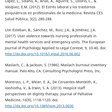
López, L., Solano, A., Arias, A., Aguirre, S., Osorio, C., &
Vásquez, E.M. (2012). El Estrés laboral y los trastornos
psiquiátricos en profesionales de la medicina. Revista CES
Salud Pública, 3(2), 280-288.
Llor-Esteban, B., Sánchez, M., Ruiz, J.A., & Jiménez, J.A.
(2017). User violence towards nursing professionals in
mental health services and emergency units. The European
Journal of Psychology Applied to Legal Context, 9, 33-40. doi:
http://dx.doi.org/10.1016/j.ejpal.2016.06.002
Maslach, C., & Jackson, S. (1986). Maslach burnout inventory
manual. Palo Alto, CA: Consulting Psychologist Press, Inc.
Montross, L. P., Meier, E. A., De Cervantes-Monteith, K.,
Vashistha, V., & Irwin, S. A. (2013). Hospice staff
perspectives on dignity therapy. Journal of Palliative
Medicine, 16(9), 1118-1120. doi:
http://dx.doi.org/10.1089/jpm.2013.0030