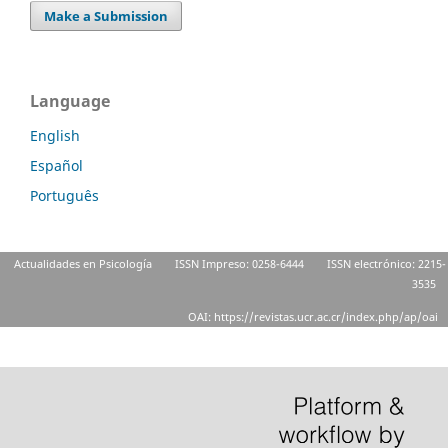
Make a Submission
Language
English
Español
Português
Actualidades en Psicología
ISSN Impreso: 0258-6444
ISSN electrónico: 2215-
3535
OAI: https://revistas.ucr.ac.cr/index.php/ap/oai