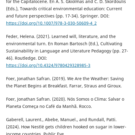
for the Capitalocene. En A. S. Gkiolmas and C. D. Skordoulis
(Eds.), Towards critical environmental education: Current
and future perspectives (pp. 17-34). Springer. DOI:
https://doi.org/10.1007/978-3-030-50609-4_2
Feder, Helena. (2021). Learned will, literature, and the
environmental turn. En Roman Bartosch (Ed.), Cultivating
Sustainability in Language and Literature Pedagogy (pp. 27-
46). Routledge. DOI:
https://doi.org/10.4324/9780429328985-3
Foer, Jonathan Safran. (2019). We Are the Weather: Saving
the Planet Begins at Breakfast. Farrar, Straus and Giroux.
Foer, Jonathan Safran. (2020). Nós Somos o Clima: Salvar o
Planeta Começa no Café da Manhã. Rocco.
Gaberell, Laurent., Abebe, Manuel., and Rundall, Patti.
(2024). How Nestlé gets children hooked on sugar in lower-
income countries. Public Eye.