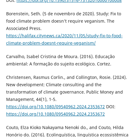
DOI:
https://doi.org/10.1590/S1516-73132010000100008
Borenstein, Seth. (5 de novembro de 2020). Study: Fix to
food climate problem doesn’t require veganism. The
Associated Press.
https://halifax.citynews.ca/2020/11/05/study-fix-to-food-
climate-problem-doesnt-require-veganism/
Carvalho, Isabel Cristina de Moura. (2016). Educação
ambiental: A formação do sujeito ecológico. Cortez.
Christensen, Rasmus Corlin., and Collington, Rosie. (2024).
New development: Climate consulting and the
transformation of climate governance. Public Money and
Management, 44(1), 1-5.
https://doi.org/10.1080/09540962.2024.2353672
DOI:
https://doi.org/10.1080/09540962.2024.2353672
Couto, Elza Kioko Nakayama Nenoki do., and Couto, Hilda
Honório do. (2016). Ecolinguística, linguística ecossistêmica