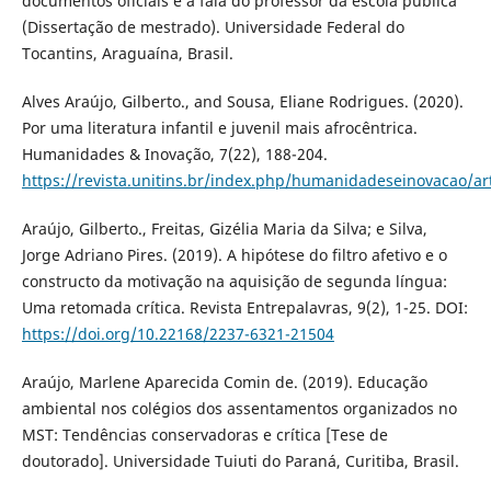
documentos oficiais e a fala do professor da escola pública
(Dissertação de mestrado). Universidade Federal do
Tocantins, Araguaína, Brasil.
Alves Araújo, Gilberto., and Sousa, Eliane Rodrigues. (2020).
Por uma literatura infantil e juvenil mais afrocêntrica.
Humanidades & Inovação, 7(22), 188-204.
https://revista.unitins.br/index.php/humanidadeseinovacao/ar
Araújo, Gilberto., Freitas, Gizélia Maria da Silva; e Silva,
Jorge Adriano Pires. (2019). A hipótese do filtro afetivo e o
constructo da motivação na aquisição de segunda língua:
Uma retomada crítica. Revista Entrepalavras, 9(2), 1-25. DOI:
https://doi.org/10.22168/2237-6321-21504
Araújo, Marlene Aparecida Comin de. (2019). Educação
ambiental nos colégios dos assentamentos organizados no
MST: Tendências conservadoras e crítica [Tese de
doutorado]. Universidade Tuiuti do Paraná, Curitiba, Brasil.