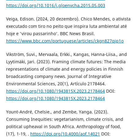
https://doi.org/10.1016/j.gloenvcha.2015.05.003
Veiga, Edison. (2024, 20 dezembro). Chico Mendes, o ativista
executado com tiro no peito que inspira luta ambiental até
hoje e 'virou passarinho'. BBC News Brasil.
https://www.bbc.com/portuguese/articles/ckgn827qjp1o
Vikström, Suvi., Mervaala, Erkki., Kangas, Hanna-Liisa., and
Lyytimäki, Jari. (2023). Framing climate futures: The media
representations of climate and energy policies in Finnish
broadcasting company news. Journal of Integrative
Environmental Sciences, 20(1), Artículo 2178464.
https://doi.org/10.1080/1943815X.2023.2178464
DOI:
https://doi.org/10.1080/1943815X.2023.2178464
Yount-André, Chelsie., and Zembe, Yanga. (2023).
Consuming Inequities: vegetarianism, climate crisis, and
political upheaval in South Africa. Anthropology of food,
(17), 1-19, .
https://doi.org/10.4000/aof.14021
DOI: