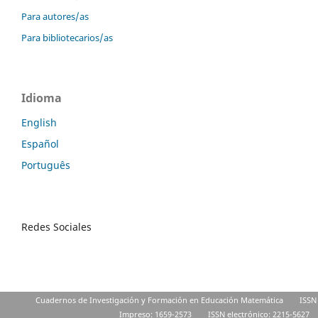
Para autores/as
Para bibliotecarios/as
Idioma
English
Español
Português
Redes Sociales
Cuadernos de Investigación y Formación en Educación Matemática
ISSN
Impreso: 1659-2573
ISSN electrónico: 2215-5627