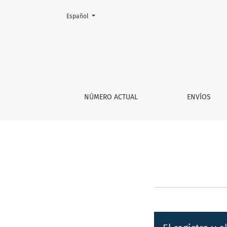
Cambiar el idioma. El actual es:
Español
Envíos
NÚMERO ACTUAL
ENVÍOS