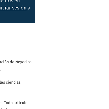
ementos en
Iniciar sesión
a
ación de Negocios,
.
las ciencias
s. Todo artículo