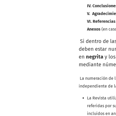
IV. Conclusione
V. Agradecimi
VI. Referencias
Anexos
(en cas
Si dentro de la
deben estar num
en
negrita
y los
mediante númer
La numeración de l
independiente de l
La Revista util
referidas por s
incluidos en an