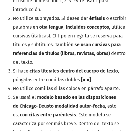
el uso de numeración 1, 2, 3. Evite usar 1 para
introducción.
No utilice subrayados. Si desea dar
énfasis
o escribir
palabras en
otra lengua
,
incluidos conceptos
, utilice
cursivas (itálicas). El tipo en negrita se reserva para
títulos y subtítulos. También
se usan cursivas para
referencias de títulos
(libros, revistas, obras)
dentro
del texto.
Si hace
citas literales dentro del cuerpo de texto
,
póngalas entre comillas dobles
[« »]
.
No utilice comillas si las coloca en párrafo aparte.
Se usará el
modelo basado en las disposiciones
de Chicago-Deusto modalidad autor-fecha
, esto
es,
con citas entre paréntesis
. Este modelo se
caracteriza por ser más breve. Dentro del texto se