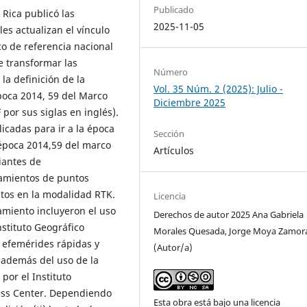
Publicado
 Rica publicó las
2025-11-05
les actualizan el vínculo
o de referencia nacional
e transformar las
Número
a definición de la
Vol. 35 Núm. 2 (2025): Julio -
poca 2014, 59 del Marco
Diciembre 2025
 por sus siglas en inglés).
licadas para ir a la época
Sección
 época 2014,59 del marco
Artículos
iantes de
tamientos de puntos
tos en la modalidad RTK.
Licencia
amiento incluyeron el uso
Derechos de autor 2025 Ana Gabriela
nstituto Geográfico
Morales Quesada, Jorge Moya Zamor
 efemérides rápidas y
(Autor/a)
, además del uso de la
or el Instituto
ess Center. Dependiendo
Esta obra está bajo una licencia