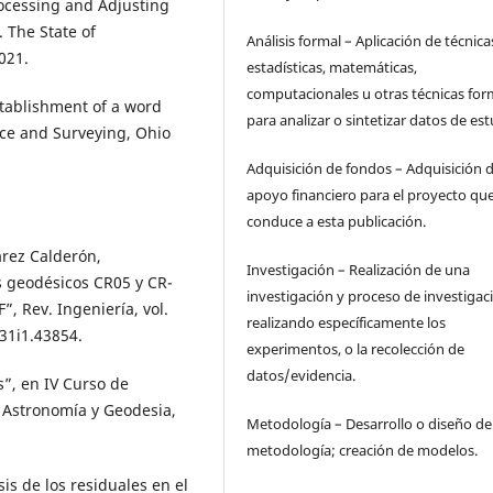
rocessing and Adjusting
 The State of
Análisis formal – Aplicación de técnica
021.
estadísticas, matemáticas,
computacionales u otras técnicas for
Establishment of a word
para analizar o sintetizar datos de est
ce and Surveying, Ohio
Adquisición de fondos – Adquisición d
apoyo financiero para el proyecto qu
conduce a esta publicación.
arez Calderón,
Investigación – Realización de una
s geodésicos CR05 y CR-
investigación y proceso de investigac
, Rev. Ingeniería, vol.
realizando específicamente los
v31i1.43854.
experimentos, o la recolección de
datos/evidencia.
s”, en IV Curso de
e Astronomía y Geodesia,
Metodología – Desarrollo o diseño de 
metodología; creación de modelos.
sis de los residuales en el