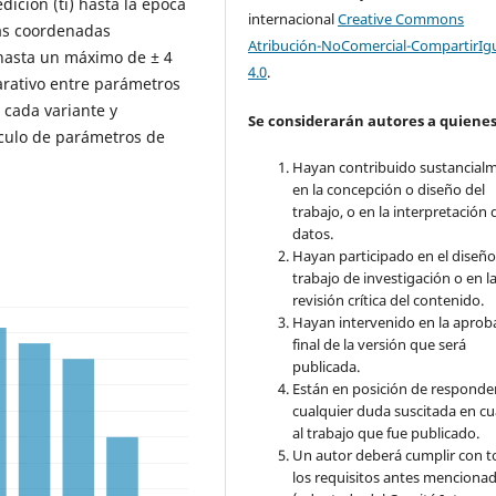
ición (ti) hasta la época
internacional
Creative Commons
 las coordenadas
Atribución-NoComercial-CompartirIg
 hasta un máximo de ± 4
4.0
.
arativo entre parámetros
 cada variante y
Se considerarán autores a quienes
álculo de parámetros de
Hayan contribuido sustancial
en la concepción o diseño del
trabajo, o en la interpretación 
datos.
Hayan participado en el diseño
trabajo de investigación o en l
revisión crítica del contenido.
Hayan intervenido en la aprob
final de la versión que será
publicada.
Están en posición de responde
cualquier duda suscitada en c
al trabajo que fue publicado.
Un autor deberá cumplir con 
los requisitos antes menciona