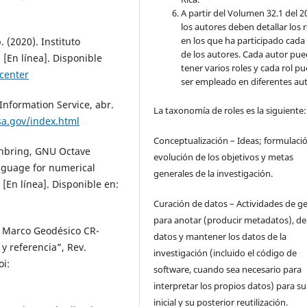
A partir del Volumen 32.1 del 2
los autores deben detallar los 
en los que ha participado cada
 (2020). Instituto
de los autores. Cada autor pu
 [En línea]. Disponible
tener varios roles y cada rol p
center
ser empleado en diferentes aut
Information Service, abr.
La taxonomía de roles es la siguiente:
sa.gov/index.html
Conceptualización – Ideas; formulaci
Wehbring, GNU Octave
evolución de los objetivos y metas
anguage for numerical
generales de la investigación.
 [En línea]. Disponible en:
Curación de datos – Actividades de g
para anotar (producir metadatos), d
l Marco Geodésico CR-
datos y mantener los datos de la
y referencia”, Rev.
investigación (incluido el código de
oi:
software, cuando sea necesario para
interpretar los propios datos) para s
inicial y su posterior reutilización.