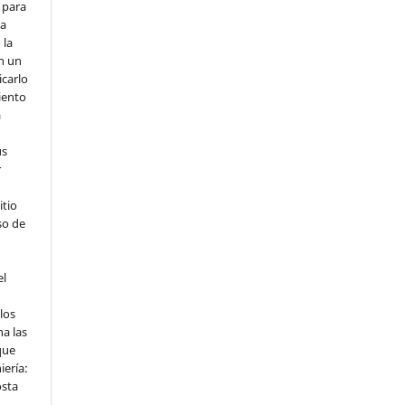
 para
la
 la
en un
icarlo
iento
a
us
r
itio
so de
el
los
a las
que
iería:
osta