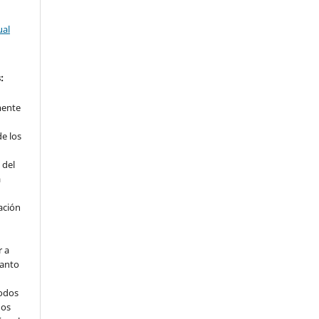
ual
:
mente
de los
 del
a
ación
r a
uanto
todos
dos