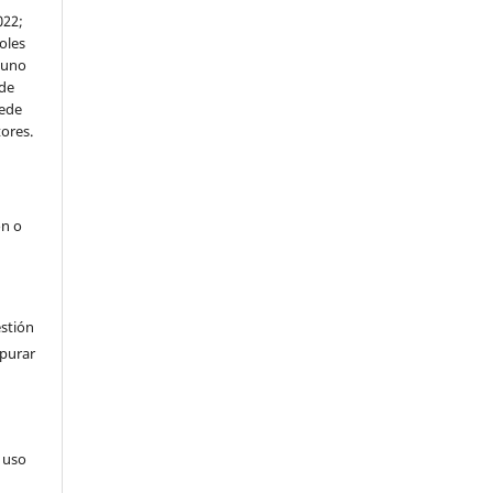
022;
roles
 uno
ede
uede
ores.
ón o
estión
epurar
u uso