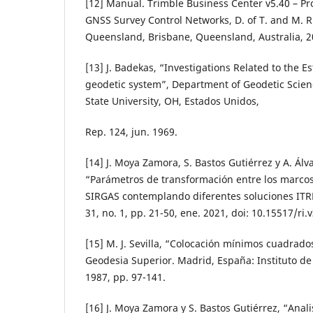
[12] Manual. Trimble Business Center v5.40 – P
GNSS Survey Control Networks, D. of T. and M. R.
Queensland, Brisbane, Queensland, Australia, 2
[13] J. Badekas, “Investigations Related to the 
geodetic system”, Department of Geodetic Scien
State University, OH, Estados Unidos,
Rep. 124, jun. 1969.
[14] J. Moya Zamora, S. Bastos Gutiérrez y A. Álv
“Parámetros de transformación entre los marco
SIRGAS contemplando diferentes soluciones ITRF”
31, no. 1, pp. 21-50, ene. 2021, doi: 10.15517/ri.
[15] M. J. Sevilla, “Colocación mínimos cuadrado
Geodesia Superior. Madrid, España: Instituto d
1987, pp. 97-141.
[16] J. Moya Zamora y S. Bastos Gutiérrez, “Anali