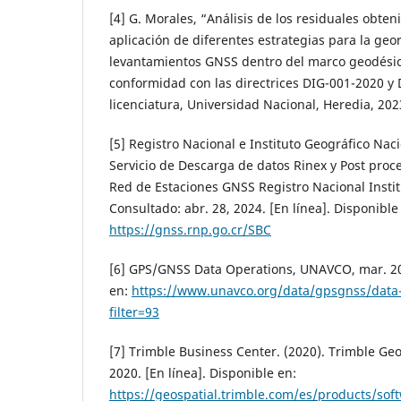
[4] G. Morales, “Análisis de los residuales obte
aplicación de diferentes estrategias para la geo
levantamientos GNSS dentro del marco geodési
conformidad con las directrices DIG-001-2020 y 
licenciatura, Universidad Nacional, Heredia, 202
[5] Registro Nacional e Instituto Geográfico Nac
Servicio de Descarga de datos Rinex y Post proc
Red de Estaciones GNSS Registro Nacional Instit
Consultado: abr. 28, 2024. [En línea]. Disponible
https://gnss.rnp.go.cr/SBC
[6] GPS/GNSS Data Operations, UNAVCO, mar. 202
en:
https://www.unavco.org/data/gpsgnss/data-
filter=93
[7] Trimble Business Center. (2020). Trimble Ge
2020. [En línea]. Disponible en:
https://geospatial.trimble.com/es/products/sof