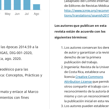
(adaptado del Comité Internac
de Editores de Revistas Médica
http://www.icmje.org/recom
tions/translations/spanish201
Los autores que publican en esta
revista están de acuerdo con los
siguientes términos:
las épocas 2014.59 a la
Los autores conservan los der
de autor y garantizan a la revis
RGAS, DIG-001-2020,
derecho de ser la primera
ca, ago. 2020.
publicación del trabajo.
Ingeniería: Revista de la Unive
Geodésico para las
de Costa Rica, establece una
a: Conceptos, Prácticas y
licencia
Creative Commons
Attribution License
que permit
otros compartir el trabajo con
reconocimiento de la autoría d
ormato y enlace al Marco
mismo y con un reconocimient
amientos con fines
la publicación inicial en esta rev
Los autores pueden establecer