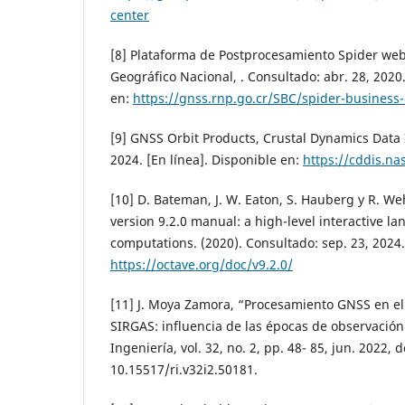
center
[8] Plataforma de Postprocesamiento Spider web.
Geográfico Nacional, . Consultado: abr. 28, 2020.
en:
https://gnss.rnp.go.cr/SBC/spider-business-
[9] GNSS Orbit Products, Crustal Dynamics Data 
2024. [En línea]. Disponible en:
https://cddis.na
[10] D. Bateman, J. W. Eaton, S. Hauberg y R. 
version 9.2.0 manual: a high-level interactive l
computations. (2020). Consultado: sep. 23, 2024.
https://octave.org/doc/v9.2.0/
[11] J. Moya Zamora, “Procesamiento GNSS en e
SIRGAS: influencia de las épocas de observación 
Ingeniería, vol. 32, no. 2, pp. 48- 85, jun. 2022, d
10.15517/ri.v32i2.50181.