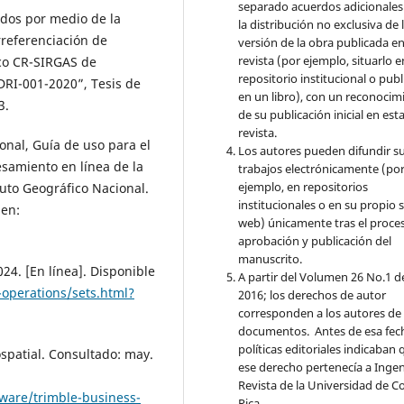
separado acuerdos adicionales
nidos por medio de la
la distribución no exclusiva de 
rreferenciación de
versión de la obra publicada en
revista (por ejemplo, situarlo 
co CR-SIRGAS de
repositorio institucional o publ
DRI-001-2020”, Tesis de
en un libro), con un reconocim
3.
de su publicación inicial en est
revista.
ional, Guía de uso para el
Los autores pueden difundir s
esamiento en línea de la
trabajos electrónicamente (po
ejemplo, en repositorios
uto Geográfico Nacional.
institucionales o en su propio s
 en:
web) únicamente tras el proce
aprobación y publicación del
manuscrito.
4. [En línea]. Disponible
A partir del Volumen 26 No.1 d
operations/sets.html?
2016; los derechos de autor
corresponden a los autores de 
documentos. Antes de esa fech
políticas editoriales indicaban 
ospatial. Consultado: may.
ese derecho pertenecía a Ingen
Revista de la Universidad de C
tware/trimble-business-
Rica.