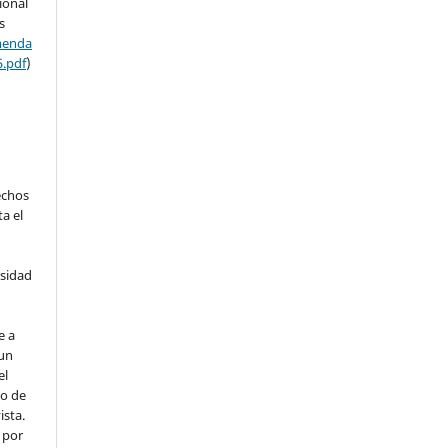
ional
s
menda
5.pdf
)
echos
ta el
rsidad
e a
 un
el
o de
ista.
 por