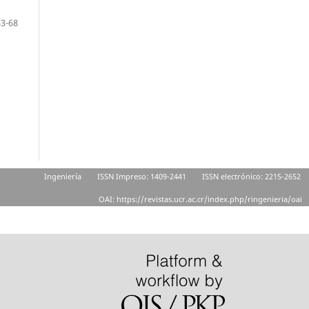
53-68
Ingeniería
ISSN Impreso: 1409-2441
ISSN electrónico: 2215-2652
OAI: https://revistas.ucr.ac.cr/index.php/ringenieria/oai