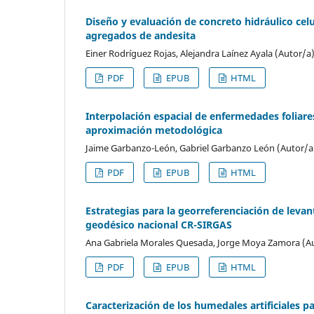
Diseño y evaluación de concreto hidráulico cel
agregados de andesita
Einer Rodríguez Rojas, Alejandra Laínez Ayala (Autor/a
PDF
EPUB
HTML
Interpolación espacial de enfermedades foliare
aproximación metodológica
Jaime Garbanzo-León, Gabriel Garbanzo León (Autor/a
PDF
EPUB
HTML
Estrategias para la georreferenciación de lev
geodésico nacional CR-SIRGAS
Ana Gabriela Morales Quesada, Jorge Moya Zamora (A
PDF
EPUB
HTML
Caracterización de los humedales artificiales p