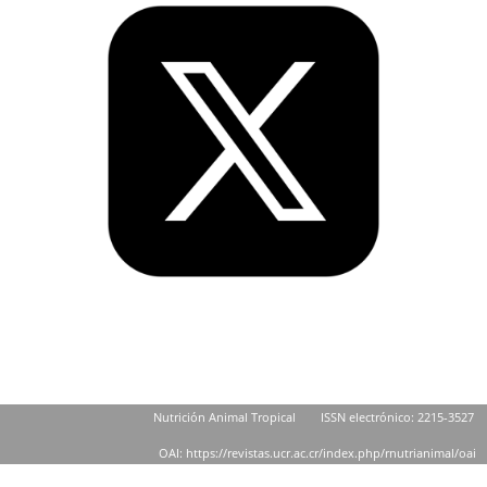
Nutrición Animal Tropical
ISSN electrónico: 2215-3527
OAI: https://revistas.ucr.ac.cr/index.php/rnutrianimal/oai