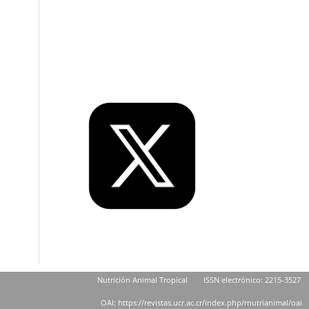
Nutrición Animal Tropical
ISSN electrónico: 2215-3527
OAI: https://revistas.ucr.ac.cr/index.php/rnutrianimal/oai