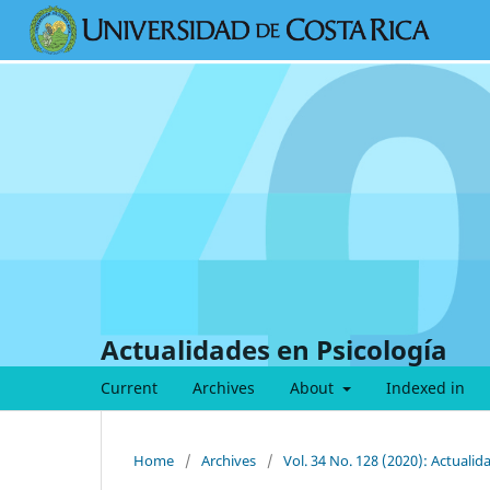
Actualidades en Psicología
Current
Archives
About
Indexed in
Home
/
Archives
/
Vol. 34 No. 128 (2020): Actualid