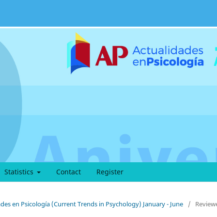
Statistics
Contact
Register
ades en Psicología (Current Trends in Psychology) January - June
/
Review