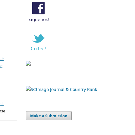
l-
se
.
l-
nse
Make a Submission