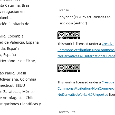
ta Catarina, Brasil
License
vestigación en
Copyright (c) 2025 Actualidades en
olombia
Psicología (Author)
ción Sanitaria de
ario, Colombia
ad de Valencia, España
This work is licensed under a
Creative
ada, España
Commons Attribution-NonCommercia
a, España
NoDerivatives 4.0 International Licen
 Hernández de Elche,
o Paulo, Brasil
Bolivariana, Colombia
This work is licensed under a
Creative
necticut, EEUU
Commons Attribution-NonCommercia
 de Zacatecas, México
NoDerivativeWorks 4.0 Unported
lice
e Antofagasta, Chile
tigaciones Científicas y
How to Cite