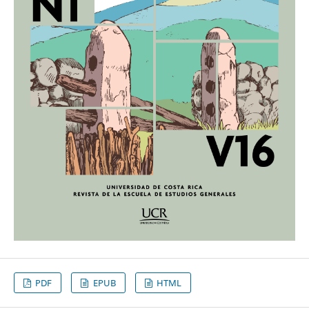
PDF
EPUB
HTML