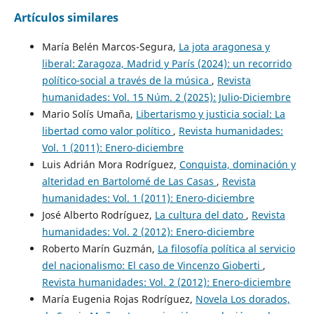
Artículos similares
María Belén Marcos-Segura,
La jota aragonesa y
liberal: Zaragoza, Madrid y París (2024): un recorrido
político-social a través de la música
,
Revista
humanidades: Vol. 15 Núm. 2 (2025): Julio-Diciembre
Mario Solís Umaña,
Libertarismo y justicia social: La
libertad como valor político
,
Revista humanidades:
Vol. 1 (2011): Enero-diciembre
Luis Adrián Mora Rodríguez,
Conquista, dominación y
alteridad en Bartolomé de Las Casas
,
Revista
humanidades: Vol. 1 (2011): Enero-diciembre
José Alberto Rodríguez,
La cultura del dato
,
Revista
humanidades: Vol. 2 (2012): Enero-diciembre
Roberto Marín Guzmán,
La filosofía política al servicio
del nacionalismo: El caso de Vincenzo Gioberti
,
Revista humanidades: Vol. 2 (2012): Enero-diciembre
María Eugenia Rojas Rodríguez,
Novela Los dorados,