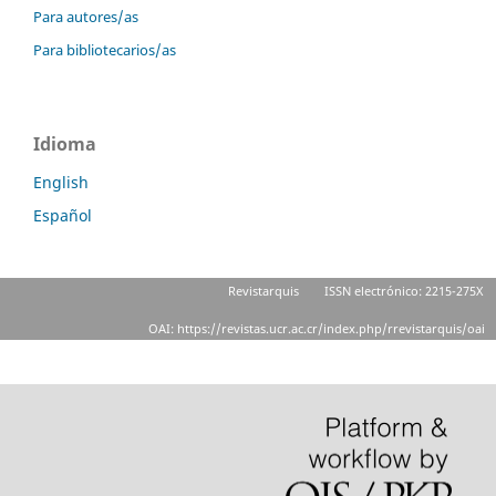
Para autores/as
Para bibliotecarios/as
Idioma
English
Español
Revistarquis
ISSN electrónico: 2215-275X
OAI: https://revistas.ucr.ac.cr/index.php/rrevistarquis/oai