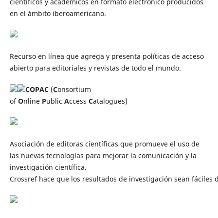
científicos y académicos en formato electrónico producidos
en el ámbito iberoamericano.
Recurso en línea que agrega y presenta políticas de acceso
abierto para editoriales y revistas de todo el mundo.
COPAC
(
C
onsortium
of
O
nline
P
ublic
A
ccess
C
atalogues)
Asociación de editoras científicas que promueve el uso de
las nuevas tecnologías para mejorar la comunicación y la
investigación científica.
Crossref
hace
que
los
resultados
de
investigación
sean
fáciles