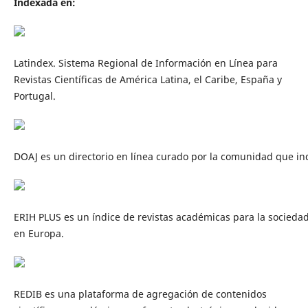
Indexada en:
Latindex. Sistema Regional de Información en Línea para
Revistas Científicas de América Latina, el Caribe, España y
Portugal.
DOAJ
es
un
directorio
en
línea
curado
por
la
comunidad
que
in
ERIH
PLUS
es
un
índice
de
revistas
académicas
para
la
socieda
e
n
Europa.
REDIB es una plataforma de agregación de contenidos