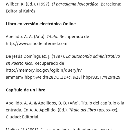
Wilber, K. (Ed.). (1997).
El paradigma holográfico
. Barcelona:
Editorial Kairós
Libro en versión electrónica Online
Apellido, A. A. (Año).
Título
. Recuperado de
http://www.sitiodeinternet.com
De Jesús Domínguez, J. (1887).
La autonomía administrativa
en Puerto Rico
. Recuperado de
http://memory.loc.gov/cgibin/query/r?
ammem/lhbpr:@eld%28DOCID+@%28l hbpr33517%29%29
Capítulo de un libro
Apellido, A. A. & Apellidos, B. B. (Año). Título del capítulo o la
entrada. En A. A. Apellido. (Ed.),
Título del libro
(pp. xx-xx).
Ciudad: Editorial.
Molina, V. (2008). “... es que los estudiantes no leen ni