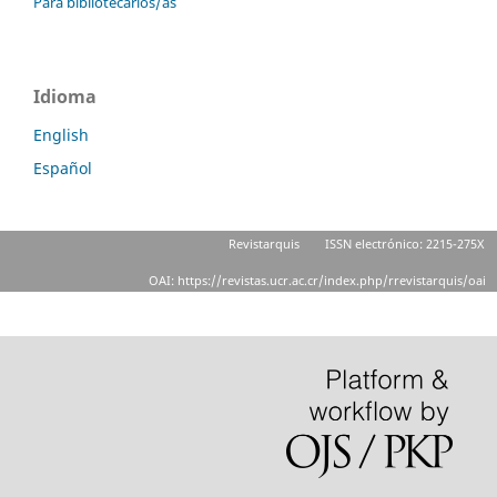
Para bibliotecarios/as
Idioma
English
Español
Revistarquis
ISSN electrónico: 2215-275X
OAI: https://revistas.ucr.ac.cr/index.php/rrevistarquis/oai