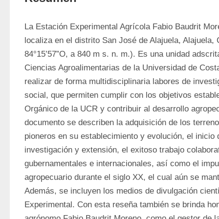
La Estación Experimental Agrícola Fabio Baudrit Mo
localiza en el distrito San José de Alajuela, Alajuela,
84°15’57”O, a 840 m s. n. m.). Es una unidad adscrita
Ciencias Agroalimentarias de la Universidad de Cost
realizar de forma multidisciplinaria labores de invest
social, que permiten cumplir con los objetivos estable
Orgánico de la UCR y contribuir al desarrollo agropec
documento se describen la adquisición de los terren
pioneros en su establecimiento y evolución, el inicio
investigación y extensión, el exitoso trabajo colaborat
gubernamentales e internacionales, así como el impul
agropecuario durante el siglo XX, el cual aún se manti
Además, se incluyen los medios de divulgación científ
Experimental. Con esta reseña también se brinda hom
agrónomo Fabio Baudrit Moreno, como el gestor de la 