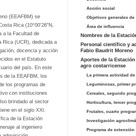
Acción social
reno (EEAFBM) se 
Objetivos generales de 
 Costa Rica (10°00’26”N, 
Área de influencia
 a la Facultad de 
Nombres de la Estació
a Rica (UCR), dedicada a 
Personal científico y 
igación, docencia y acción 
Fabio Baudrit Moreno
cidos en el Estatuto 
Aportes de la Estación
agro costarricense
uario del país. En este 
La primera actividad de
os de la EEAFBM, los 
 de los programas de 
Leguminosas, primer p
ivo con instituciones 
Cereales, segundo pro
so brindado al sector 
Horticultura, tercer pr
ene en el siglo XXI. 
Frutales, cuarto progr
ica de la Estación 
Investigación agroclim
enaje al ingeniero 
Programa de extensión 
adquisición, 