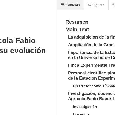
Contents
Figures
Resumen
Main Text
La adquisición de la f
cola Fabio
Ampliación de la Gran
su evolución
Importancia de la Esta
en la Universidad de C
Finca Experimental Fra
Personal científico pio
de la Estación Experim
Un tractor como símbol
Investigación, docenci
Agrícola Fabio Baudri
Investigación
Docencia