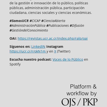
de la gestión e innovación de lo público, políticas
públicas, administración pública, participación
ciudadana, ciencias sociales y ciencias económicas.
#SomosUCR
#
CICAP
#
CienciaAbierta
#
AdministraciónPública
#
Publicaciones
#
Difusión
#
GestióndelConocimiento
OAI:
https://revistas.ucr.ac.cr/index.php/ralp/oai
Síguenos en:
LinkedIN
Instagram
https://ucr.cr/r/okN1m
y en
X
(Twitter)
Escucha nuestro podcast:
Voces de lo Público
en
Spotify