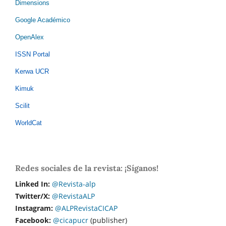
Dimensions
Google Académico
OpenAlex
ISSN Portal
Kerwa UCR
Kimuk
Scilit
WorldCat
Redes sociales de la revista: ¡Síganos!
Linked In:
@Revista-alp
Twitter/X:
@RevistaALP
Instagram:
@ALPRevistaCICAP
Facebook:
@cicapucr
(publisher)