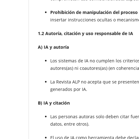
Prohibición de manipulación del proceso
insertar instrucciones ocultas o mecanismo
1.2 Autoría, citación y uso responsable de IA
A) IA y autoría
Los sistemas de IA no cumplen los criterio
autores(as) ni coautores(as) (en coherenci
La Revista ALP no acepta que se presenten
generados por IA.
B) IA y citación
Las personas autoras solo deben citar fuent
datos, entre otros).
El uso de IA como herramienta debe declara