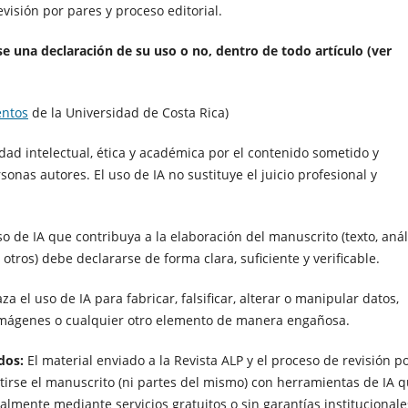
evisión por pares y proceso editorial.
rse una declaración de su uso o no, dentro de todo artículo (ver
entos
de la Universidad de Costa Rica)
dad intelectual, ética y académica por el contenido sometido y
onas autores. El uso de IA no sustituye el juicio profesional y
o de IA que contribuya a la elaboración del manuscrito (texto, análi
 otros) debe declararse de forma clara, suficiente y verificable.
za el uso de IA para fabricar, falsificar, alterar o manipular datos,
s, imágenes o cualquier otro elemento de manera engañosa.
idos:
El material enviado a la Revista ALP y el proceso de revisión p
irse el manuscrito (ni partes del mismo) con herramientas de IA 
lmente mediante servicios gratuitos o sin garantías institucionale