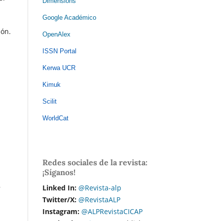
Dimensions
Google Académico
ión.
OpenAlex
ISSN Portal
Kerwa UCR
Kimuk
Scilit
WorldCat
Redes sociales de la revista:
¡Síganos!
,
Linked In:
@Revista-alp
Twitter/X:
@RevistaALP
Instagram:
@ALPRevistaCICAP