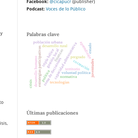
Facebook:
@cicapucr
(publisher)
Podcast:
Voces de lo Público
 y
Palabras clave
población urbana
aprendizaje
capacidad administrativa
estado
desarrollo rural
estrategias participativas
triple hélice
gestión local
finanzas
pregrado
desarrollo humano
toma de decisiones
cocreación
juventudes
territorio
política
voluntad política
normativa
crisis
tecnologías
to
Últimas publicaciones
sis,