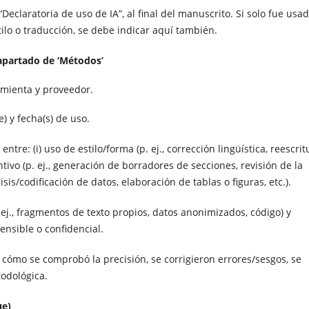
Declaratoria de uso de IA”, al final del manuscrito. Si solo fue usa
ilo o traducción, se debe indicar aquí también.
 apartado de ‘Métodos’
amienta y proveedor.
 y fecha(s) de uso.
e: (i) uso de estilo/forma (p. ej., corrección lingüística, reescrit
ntivo (p. ej., generación de borradores de secciones, revisión de la
is/codificación de datos, elaboración de tablas o figuras, etc.).
., fragmentos de texto propios, datos anonimizados, código) y
nsible o confidencial.
ómo se comprobó la precisión, se corrigieron errores/sesgos, se
todológica.
ue)