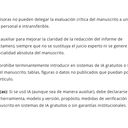
isoras no pueden delegar la evaluación crítica del manuscrito a u
personal e intransferible.
uxiliar para mejorar la claridad de la redacción del informe de
dictamen), siempre que no se sustituya el juicio experto ni se genere
ncialidad absoluta del manuscrito.
prohíbe terminantemente introducir en sistemas de IA gratuitos o 
del manuscrito, tablas, figuras o datos no publicados que puedan p
rtículo.
(as):
Si se usó IA (aunque sea de manera auxiliar), debe declararse
 herramienta, modelo y versión, propósito, medidas de verificación
scrito en sistemas de IA gratuitos o sin garantías institucionales.