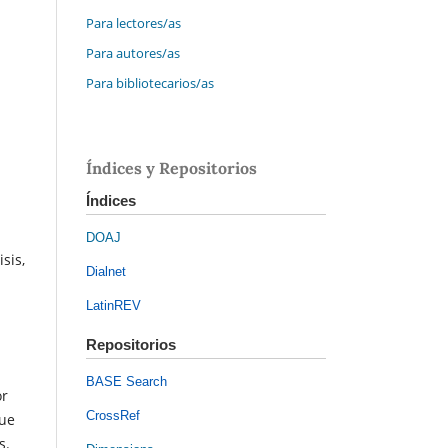
Para lectores/as
Para autores/as
Para bibliotecarios/as
Índices y Repositorios
Índices
DOAJ
sis,
Dialnet
LatinREV
Repositorios
BASE Search
or
CrossRef
que
s.