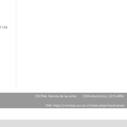
1194
ESCENA. Revista de las artes
ISSN electrónico: 2215-4906
OAI: https://revistas.ucr.ac.cr/index.php/rescena/oai