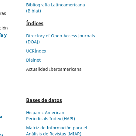
Bibliografía Latinoamericana
(Biblat)
ras
Índices
ción
ía y
Directory of Open Access Journals
(DOAJ)
UCRÍndex
Dialnet
Actualidad Iberoamericana
Bases de datos
Hispanic American
ua
Periodicals Index (HAPI)
Matriz de Información para el
Análisis de Revistas (MIAR)
2)