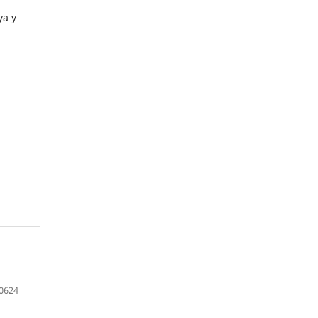
ya y
0624