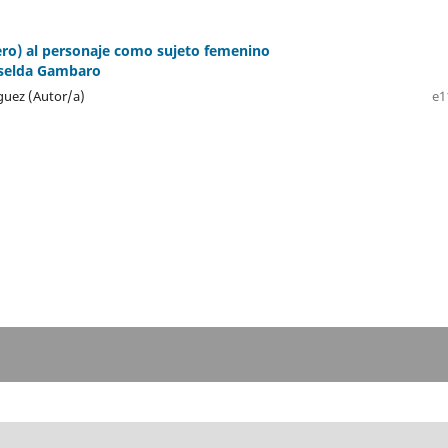
ero) al personaje como sujeto femenino
selda Gambaro
guez (Autor/a)
e1