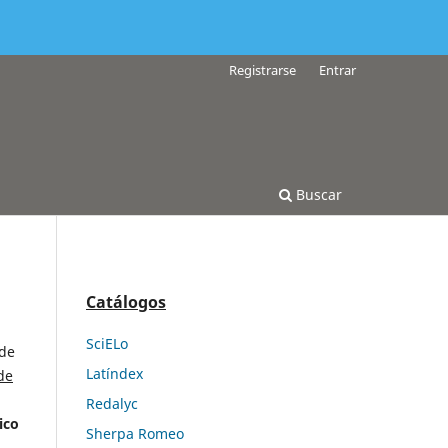
Registrarse
Entrar
Buscar
Catálogos
SciELo
 de
Latíndex
de
Redalyc
ico
Sherpa Romeo