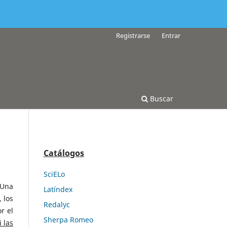
Registrarse
Entrar
Buscar
Catálogos
SciELo
 Una
Latíndex
 los
Redalyc
r el
Sherpa Romeo
 las