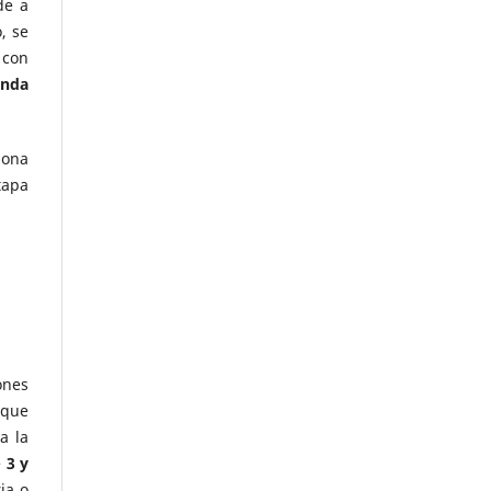
de a
, se
 con
unda
sona
tapa
ones
 que
a la
e
3 y
ia o