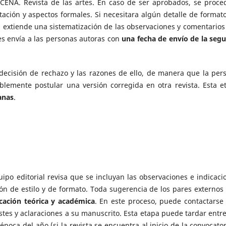
SCENA. Revista de las artes. En caso de ser aprobados, se proce
itación y aspectos formales. Si necesitara algún detalle de formato
es extiende una sistematización de las observaciones y comentarios
les envía a las personas autoras con
una fecha de envío de la seg
 decisión de rechazo y las razones de ello, de manera que la per
blemente postular una versión corregida en otra revista. Esta e
anas
.
uipo editorial revisa que se incluyan las observaciones e indicaci
ón de estilo y de formato. Toda sugerencia de los pares externos
icación teórica y académica
. En este proceso, puede contactarse 
tes y aclaraciones a su manuscrito. Esta etapa puede tardar entr
 época del año (si la revista se encuentra al inicio de la convocator