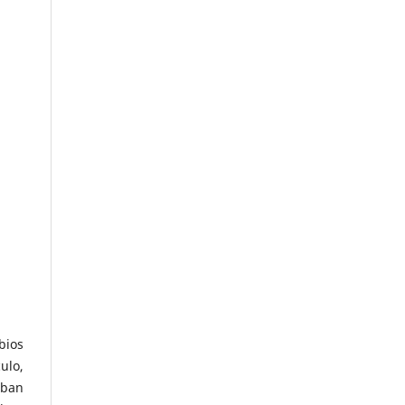
bios
ulo,
eban