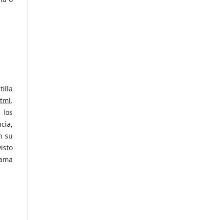
illa
html
.
 los
cia,
n su
visto
rama