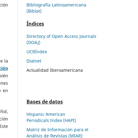
Bibliografía Latinoamericana
ción
(Biblat)
Índices
Directory of Open Access Journals
(DOAJ)
UCRÍndex
e la
Dialnet
ción
Actualidad Iberoamericana
bién
enes
o en
Bases de datos
ñol,
Hispanic American
ción
Periodicals Index (HAPI)
Este
Matriz de Información para el
Análisis de Revistas (MIAR)