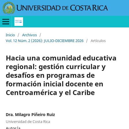
Inicio
/
Archivos
/
Vol. 12 Núm. 2 (2026): JULIO-DICIEMBRE 2026
/
Artículos
Hacia una comunidad educativa
regional: gestión curricular y
desafíos en programas de
formación inicial docente en
Centroamérica y el Caribe
Dra. Milagro Piñeiro Ruiz
Universidad de Costa Rica
Autor/a